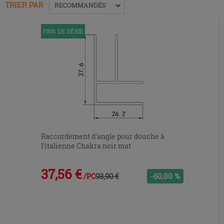
pour
TRIER PAR
:
RECOMMANDÉS
replier
ou
FINS DE SÉRIE
développer
le
menu.
Raccordement d'angle pour douche à
l’italienne Chakra noir mat
37,56 €
93,90 €
-60,00 %
/PC