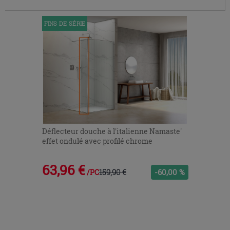
FINS DE SÉRIE
Déflecteur douche à l'italienne Namaste'
effet ondulé avec profilé chrome
63,96 €
159,90 €
-60,00 %
/PC