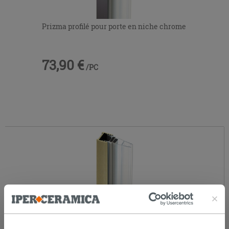
Prizma profilé pour porte en niche chrome
73,90 €
/PC