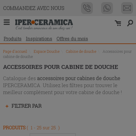
Liste
COMMANDEZ AVEC NOUS
des
produits
Produits
Inspirations
Offres du mois
Page d'accueil
\
Espace Douche
\
Cabine de douche
\
Accessoires pour
cabine de douche
ACCESSOIRES POUR CABINE DE DOUCHE
Catalogue des
accessoires pour cabines de douche
IPERCERAMICA. Utilisez les filtres pour trouver le
meilleur complément pour votre cabine de douche !
Appuyez
FILTRER PAR
sur
la
touche
PRODUITS
( 1 - 25 sur 25 )
Entrée