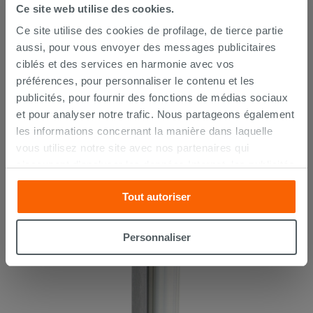
Ce site web utilise des cookies.
Prizma profilé pour porte en niche or
Ce site utilise des cookies de profilage, de tierce partie
satiné
aussi, pour vous envoyer des messages publicitaires
ciblés et des services en harmonie avec vos
73,90 €
/PC
préférences, pour personnaliser le contenu et les
publicités, pour fournir des fonctions de médias sociaux
et pour analyser notre trafic. Nous partageons également
les informations concernant la manière dans laquelle
vous utilisez notre site avec nos partenaires qui
s’occupent d’analyser les données Internet, les publicités
et les réseaux sociaux. Lesdits partenaires pourraient
Tout autoriser
combiner ces informations avec d’autres que vous leur
avez fournies ou qu’ils ont recueillies à partir de votre
utilisation sur leurs services. Si vous souhaitez en savoir
Personnaliser
davantage ou refusez le consentement à tous les
cookies, ou à quelques-uns seulement,
cliquez ici
ou
« personalizer ». Le consentement peut être exprimé en
cliquant sur la touche « Acceptez tout ». En cliquant sur