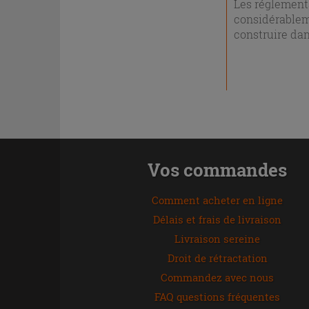
Les réglementa
considérableme
construire dan
Vos commandes
Comment acheter en ligne
Délais et frais de livraison
Livraison sereine
Droit de rétractation
Commandez avec nous
FAQ questions fréquentes