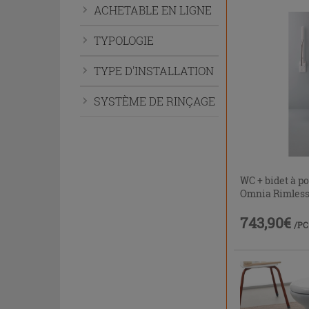
ACHETABLE EN LIGNE
développer
le
TYPOLOGIE
menu.
TYPE D'INSTALLATION
SYSTÈME DE RINÇAGE
WC + bidet à p
Omnia Rimles
743,90€
/PC