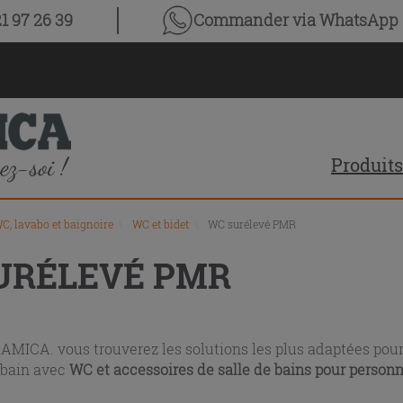
1 97 26 39
Commander via WhatsApp
Produits
C, lavabo et baignoire
\
WC et bidet
\
WC surélevé PMR
URÉLEVÉ PMR
MICA. vous trouverez les solutions les plus adaptées pour 
 bain avec
WC et accessoires de salle de bains pour personn