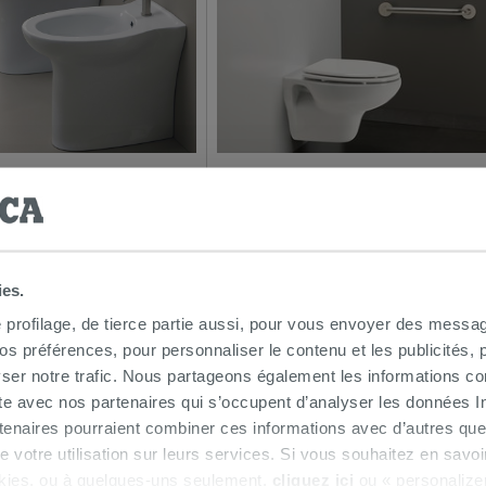
 sans réservoir Ponte
WC-BIDET PMR suspendu double fon
I2
Ponte Giulio S130
379,90€
/PC
ies.
e profilage, de tierce partie aussi, pour vous envoyer des messag
 préférences, pour personnaliser le contenu et les publicités, p
ser notre trafic. Nous partageons également les informations c
ite avec nos partenaires qui s’occupent d’analyser les données Int
tenaires pourraient combiner ces informations avec d’autres que
r de votre utilisation sur leurs services. Si vous souhaitez en sav
kies, ou à quelques-uns seulement,
cliquez ici
ou « personalize