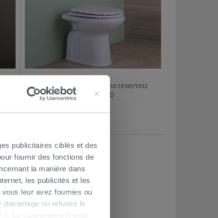
ction
WC-BIDET PMR à poser sans réservoir
double fonction STANDARD
301,90€
/PC
es publicitaires ciblés et des
our fournir des fonctions de
oncernant la manière dans
ernet, les publicités et les
 vous leur avez fournies ou
oir davantage ou refusez le
r ». Le consentement peut