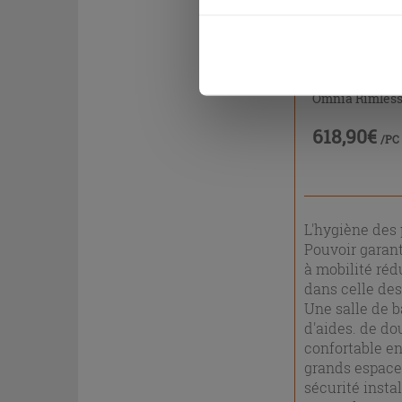
être exprimé en cliquant sur 
naviguer après l'installatio
WC + bidet su
Omnia Rimles
618,90€
/PC
L'hygiène des 
Pouvoir garant
à mobilité réd
dans celle de
Une salle de 
d'aides. de do
confortable en
grands espace
sécurité insta