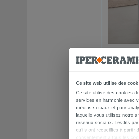
WC PMR à poser
Giulio ROSSAR
548,90€
/PC
Ce site web utilise des cook
Ce site utilise des cookies d
services en harmonie avec vos
médias sociaux et pour analy
laquelle vous utilisez notre s
réseaux sociaux. Lesdits par
qu’ils ont recueillies à parti
consentement à tous les coo