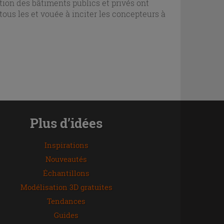
tion des bâtiments publics et privés ont
tous les et vouée à inciter les concepteurs à
Plus d’idées
Inspirations
Nouveautés
Échantillons
Modélisation 3D gratuites
Tendances
Guides