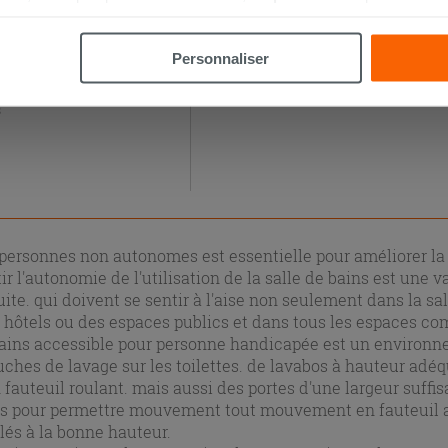
la touche « Acceptez tout ». En cliquant sur la touche « X », vou
n des cookies techniques uniquement.
Personnaliser
spendus PMR Ponte Giulio
s
personnes non autonomes est essentielle pour améliorer la 
ir l'autonomie de l'utilisation de la salle de bains est une 
uite. qui doivent se sentir à l'aise non seulement dans la sa
s hôtels ou des espaces publics et dans tous les espaces c
bains accessible pour personne handicapée est un environn
uches de lavage sur les toilettes. de lavabos à hauteur adé
 fauteuil roulant. mais aussi des portes d'une largeur suffis
s pour permettre mouvement tout mouvement en fauteuil ai
llés à la bonne hauteur.