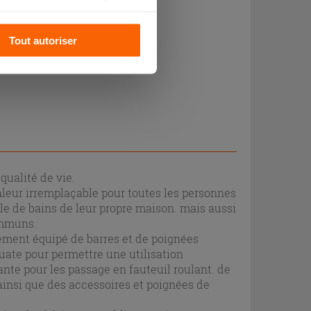
s pourrez continuer à
Tout autoriser
qualité de vie.
valeur irremplaçable pour toutes les personnes
lle de bains de leur propre maison. mais aussi
ommuns.
ement équipé de barres et de poignées
quate pour permettre une utilisation
ante pour les passage en fauteuil roulant. de
nsi que des accessoires et poignées de