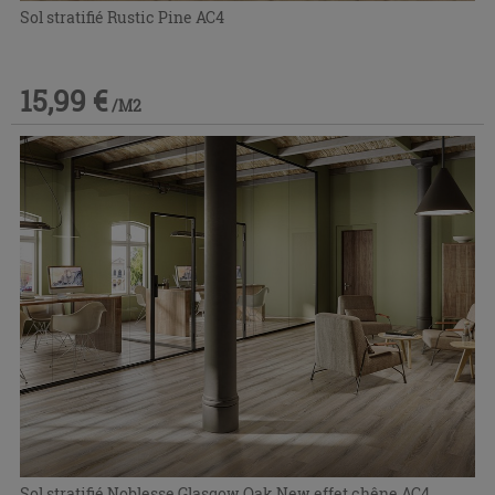
Sol stratifié Rustic Pine AC4
15,99 €
/M2
Sol stratifié Noblesse Glasgow Oak New effet chêne AC4