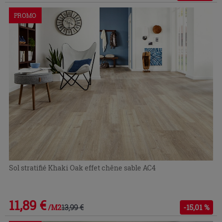
PROMO
Sol stratifié Khaki Oak effet chêne sable AC4
11,89 €
13,99 €
-15,01 %
/M2