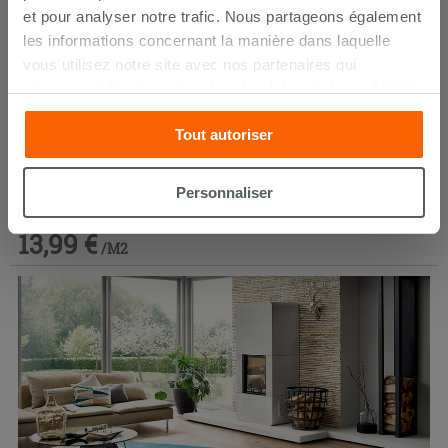
et pour analyser notre trafic. Nous partageons également
les informations concernant la manière dans laquelle
vous utilisez notre site avec nos partenaires qui
s’occupent d’analyser les données Internet, les publicités
et les réseaux sociaux. Lesdits partenaires pourraient
Tout autoriser
combiner ces informations avec d’autres que vous leur
avez fournies ou qu’ils ont recueillies à partir de votre
Sol stratifié Woodwork Eiche chêne rosé Ac3
utilisation sur leurs services. Si vous souhaitez en savoir
Personnaliser
davantage ou refusez le consentement à tous les
cookies, ou à quelques-uns seulement,
cliquez ici
ou
13,99 €
/M2
« personalizer ». Le consentement peut être exprimé en
cliquant sur la touche « Acceptez tout ». En cliquant sur
la touche « X », vous pourrez continuer à naviguer après
l'installation des cookies techniques uniquement.