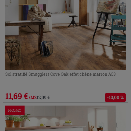
Sol stratifié Smugglers Cove Oak effet chêne marron AC3
11,69 €
12,99 €
-10,00 %
/M2
PROMO