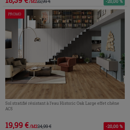
18,39 €
22,99 €
-20,00 %
/M2
PROMO
Sol stratifié résistant à l’eau Historic Oak Large effet chêne
AC5
19,99 €
24,99 €
-20,00 %
/M2