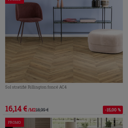
Sol stratifié Rillington foncé AC4
16,14 €
18,99 €
-15,00 %
/M2
PROMO