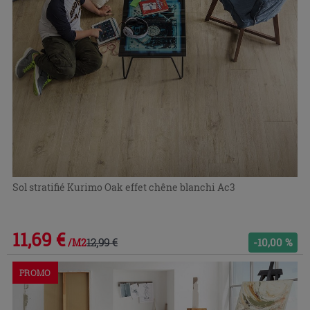
Sol stratifié Kurimo Oak effet chêne blanchi Ac3
11,69 €
12,99 €
-10,00 %
/M2
PROMO