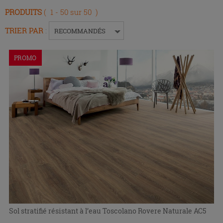
touche
PRODUITS
( 1 - 50 sur 50 )
Entrée
pour
TRIER PAR
:
RECOMMANDÉS
replier
ou
PROMO
développer
le
menu.
Sol stratifié résistant à l’eau Toscolano Rovere Naturale AC5