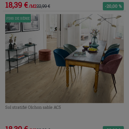
18,39 €
22,99 €
-20,00 %
/M2
FINS DE SÉRIE
Sol stratifié Olchon sable AC5