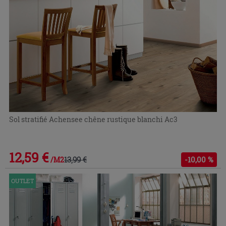
Sol stratifié Achensee chêne rustique blanchi Ac3
12,59 €
13,99 €
-10,00 %
/M2
OUTLET