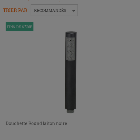
Entrée
pour
TRIER PAR
:
RECOMMANDÉS
replier
ou
FINS DE SÉRIE
développer
le
menu.
Douchette Round laiton noire