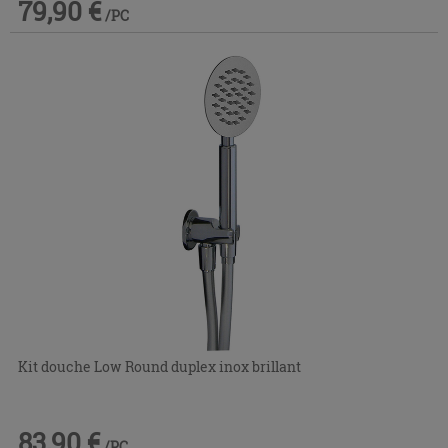
79,90 €
/PC
Kit douche Low Round duplex inox brillant
83,90 €
/PC