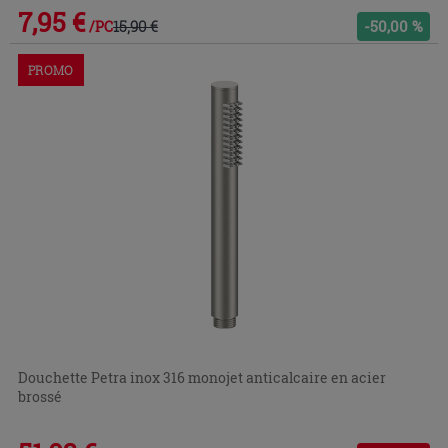
7,95 €
15,90 €
-50,00 %
/PC
PROMO
Douchette Petra inox 316 monojet anticalcaire en acier
brossé