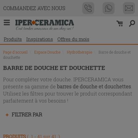
Liste
COMMANDEZ AVEC NOUS
des
produits
Produits
Inspirations
Offres du mois
Page d'accueil
\
Espace Douche
\
Hydrothérapie
\
Barre de douche et
douchette
BARRE DE DOUCHE ET DOUCHETTE
Pour compléter votre douche. IPERCERAMICA vous
présente sa gamme de
barres de douche et douchettes
.
Utilisez les filtres pour trouver le produit correspondant
parfaitement à vos besoins !
Appuyez
FILTRER PAR
sur
la
touche
PRODUITS
( 1 - 41 sur 41 )