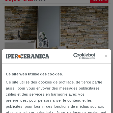
Ce site web utilise des cookies.
Ce site utilise des cookies de profilage, de tierce partie
Revêtement Mininat Yellow 10x36 pierre naturelle quartzite
aussi, pour vous envoyer des messages publicitaires
ciblés et des services en harmonie avec vos
préférences, pour personnaliser le contenu et les
49,99 €
publicités, pour fournir des fonctions de médias sociaux
/M2
et pour analyser notre trafic. Nous partageons également