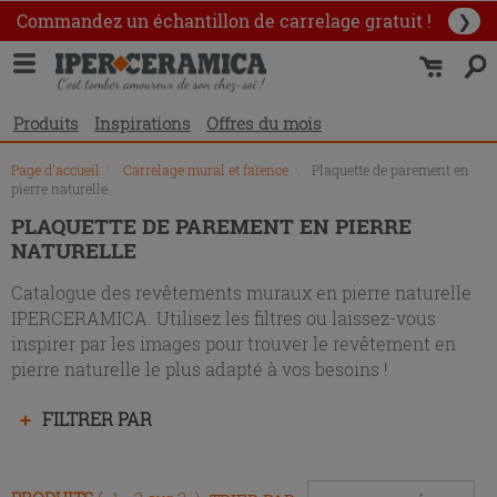
Liste
Commandez un échantillon
de carrelage gratuit !
❯
des
produits
Produits
Inspirations
Offres du mois
Page d'accueil
\
Carrelage mural et faïence
\
Plaquette de parement en
pierre naturelle
PLAQUETTE DE PAREMENT EN PIERRE
NATURELLE
Catalogue des revêtements muraux en pierre naturelle
IPERCERAMICA. Utilisez les filtres ou laissez-vous
inspirer par les images pour trouver le revêtement en
pierre naturelle le plus adapté à vos besoins !
Appuyez
FILTRER PAR
sur
la
touche