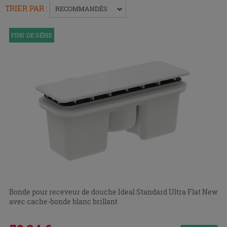
pour
TRIER PAR
:
RECOMMANDÉS
replier
ou
FINS DE SÉRIE
développer
le
menu.
Bonde pour receveur de douche Ideal Standard Ultra Flat New
avec cache-bonde blanc brillant