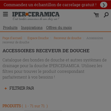
Liste
Commandez un échantillon
de carrelage gratuit !
❯
des
produits
Produits
Inspirations
Offres du mois
Page d'accueil
\
Espace Douche
\
Receveur de douche
\
Accessoires
receveur de douche
ACCESSOIRES RECEVEUR DE DOUCHE
Catalogue des bondes de douche et autres systèmes de
drainage pour la douche IPERCERAMICA. Utilisez les
filtres pour trouver le produit correspondant
parfaitement à vos besoins !
Appuyez
FILTRER PAR
sur
la
touche
PRODUITS
( 1 - 71 sur 71 )
Entrée