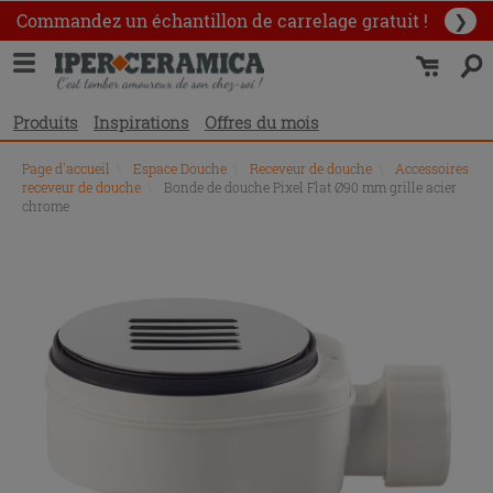
Commandez un échantillon
de carrelage gratuit !
❯
Produits
Inspirations
Offres du mois
Page d'accueil
\
Espace Douche
\
Receveur de douche
\
Accessoires
receveur de douche
\
Bonde de douche Pixel Flat Ø90 mm grille acier
chrome