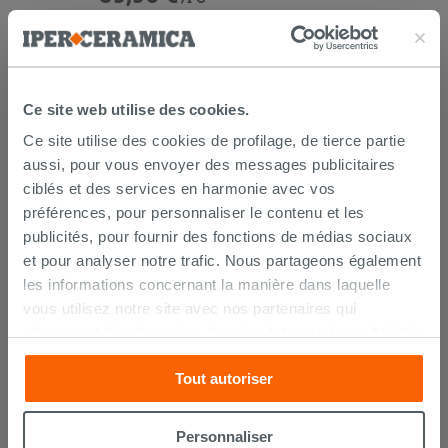
AJOUTER AU PANIER
Ce site web utilise des cookies.
Ce site utilise des cookies de profilage, de tierce partie
aussi, pour vous envoyer des messages publicitaires
ciblés et des services en harmonie avec vos
préférences, pour personnaliser le contenu et les
publicités, pour fournir des fonctions de médias sociaux
LIVRAISON GARANTIE
et pour analyser notre trafic. Nous partageons également
les informations concernant la manière dans laquelle
vous utilisez notre site avec nos partenaires qui
s’occupent d’analyser les données Internet, les publicités
Votre commande sera
livrée chez vous en 15 jours
ouvrés
à compter de la réception du paiement.
et les réseaux sociaux. Lesdits partenaires pourraient
Les échantillons sont habituellement livrés en
Tout autoriser
combiner ces informations avec d’autres que vous leur
quelques jours.
avez fournies ou qu’ils ont recueillies à partir de votre
IPERCERAMICA collabore depuis de nombreuses
années avec les plus grands
spécialistes des
utilisation sur leurs services. Si vous souhaitez en savoir
Personnaliser
transports internationaux
et l'expédition des produits