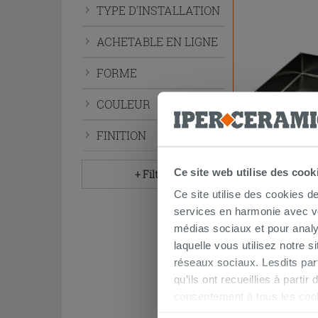
TYPE D'INSTALLATION
développer
le
ACHETABLE EN LIGNE
menu.
FORME
COULEUR
FINITION
Ce site web utilise des cook
+ Filtres
Vasque à poser
Ce site utilise des cookies d
inox finition P
services en harmonie avec vos
médias sociaux et pour analy
1 147,90 
laquelle vous utilisez notre s
réseaux sociaux. Lesdits par
Commandable en
client
qu’ils ont recueillies à parti
consentement à tous les coo
être exprimé en cliquant sur 