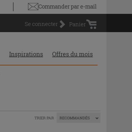
Panier
Commander par e-mail
d'achat
Se connecter
Panier
Inspirations
Offres du mois
x
TRIER PAR
:
RECOMMANDÉS