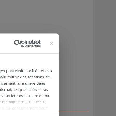
es publicitaires ciblés et des
our fournir des fonctions de
oncernant la manière dans
ernet, les publicités et les
 vous leur avez fournies ou
oir davantage ou refusez le
r ». Le consentement peut
s pourrez continuer à