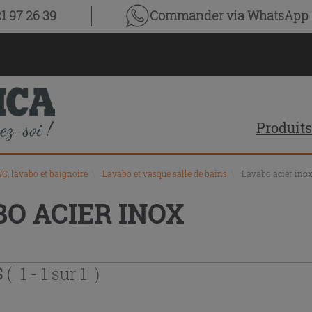
1 97 26 39
Commander via WhatsApp
Produits
C, lavabo et baignoire
\
Lavabo et vasque salle de bains
\
Lavabo acier ino
BO ACIER INOX
S
( 1 - 1 sur 1 )