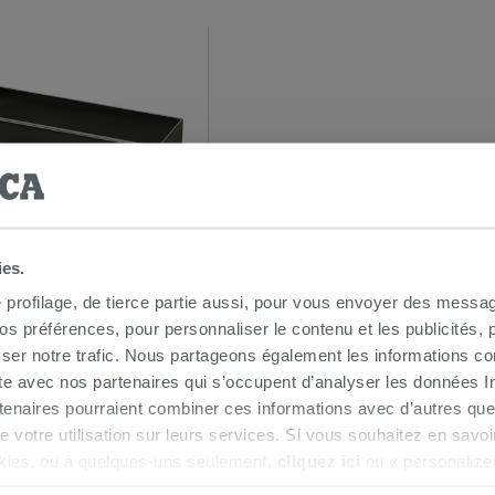
ies.
 Steel rectangulaire en
e profilage, de tierce partie aussi, pour vous envoyer des messag
VD titane satiné
 préférences, pour personnaliser le contenu et les publicités, p
ser notre trafic. Nous partageons également les informations c
€
/PC
ite avec nos partenaires qui s’occupent d’analyser les données Int
tenaires pourraient combiner ces informations avec d’autres que
 magasin ou via le service
r de votre utilisation sur leurs services. Si vous souhaitez en sav
kies, ou à quelques-uns seulement,
cliquez ici
ou « personalize
la touche « Acceptez tout ». En cliquant sur la touche « X », vou