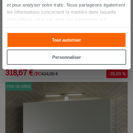
et pour analyser notre trafic. Nous partageons également
les informations concernant la manière dans laquelle
vous utilisez notre site avec nos partenaires qui
s’occupent d’analyser les données Internet, les publicités
et les réseaux sociaux. Lesdits partenaires pourraient
Tout autoriser
combiner ces informations avec d’autres que vous leur
avez fournies ou qu’ils ont recueillies à partir de votre
Miroir de rangement Qubo 100 cm Cashmere
utilisation sur leurs services. Si vous souhaitez en savoir
Personnaliser
davantage ou refusez le consentement à tous les
cookies, ou à quelques-uns seulement,
cliquez ici
ou
318,67 €
424,90 €
-25,00 %
/PC
« personalizer ». Le consentement peut être exprimé en
cliquant sur la touche « Acceptez tout ». En cliquant sur
FINS DE SÉRIE
la touche « X », vous pourrez continuer à naviguer après
l'installation des cookies techniques uniquement.