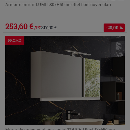
Armoire miroir LUMI L80xH51 cm effet bois noyer clair
253,60 €
317,00 €
-20,00 %
/PC
PROMO
Miroir de rangement horizontal TOUCH L90xP17xH51 cm