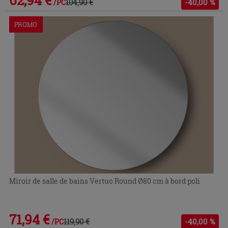
104,90 €
-40,00 %
/PC
PROMO
Miroir de salle de bains Vertuo Round Ø80 cm à bord poli
71,94 €
119,90 €
-40,00 %
/PC