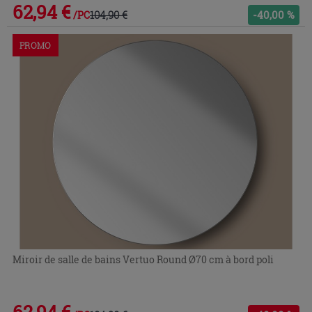
62,94 €
104,90 €
-40,00 %
/PC
PROMO
Miroir de salle de bains Vertuo Round Ø70 cm à bord poli
62,94 €