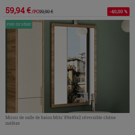
59,94 €
99,90 €
-40,00 %
/PC
FINS DE SÉRIE
Miroir de salle de bains Milu' 89x49x2 réversible chêne
mélèze