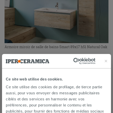
Armoire miroir de salle de bains Smart 89x17 h51 Natural Oak
272,17 €
362,90 €
-25,00 %
/PC
PROMO
Ce site web utilise des cookies.
Ce site utilise des cookies de profilage, de tierce partie
aussi, pour vous envoyer des messages publicitaires
ciblés et des services en harmonie avec vos
préférences, pour personnaliser le contenu et les
publicités, pour fournir des fonctions de médias sociaux