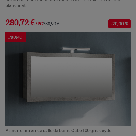
blanc mat
280,72 €
350,90 €
-20,00 %
/PC
PROMO
Armoire miroir de salle de bains Qubo 100 gris oxyde