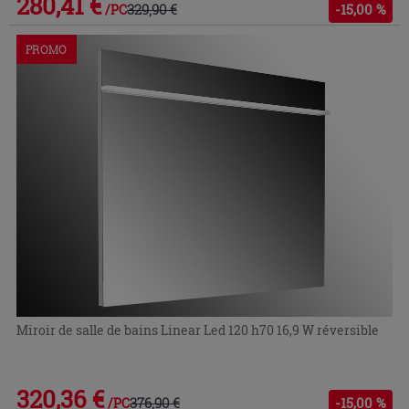
280,41 €
329,90 €
-15,00 %
/PC
PROMO
Miroir de salle de bains Linear Led 120 h70 16,9 W réversible
320,36 €
376,90 €
-15,00 %
/PC