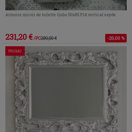
Armoire miroir de toilette Qubo 50x85 P14 vertical oxyde
231,20 €
289,00 €
-20,00 %
/PC
PROMO