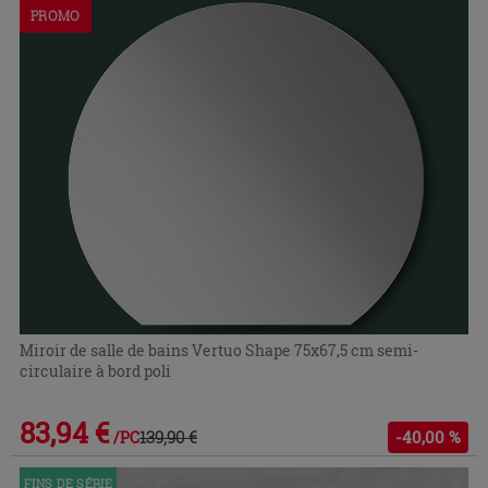
PROMO
Miroir de salle de bains Vertuo Shape 75x67,5 cm semi-
circulaire à bord poli
83,94 €
139,90 €
-40,00 %
/PC
FINS DE SÉRIE