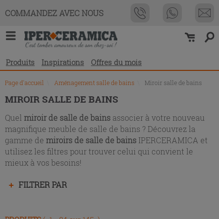
Liste
COMMANDEZ AVEC NOUS
des
produits
Produits
Inspirations
Offres du mois
Page d'accueil
\
Aménagement salle de bains
\
Miroir salle de bains
MIROIR SALLE DE BAINS
Quel
miroir de salle de bains
associer à votre nouveau
magnifique meuble de salle de bains ? Découvrez la
gamme de
miroirs de salle de bains
IPERCERAMICA et
utilisez les filtres pour trouver celui qui convient le
mieux à vos besoins!
Appuyez
FILTRER PAR
sur
la
touche