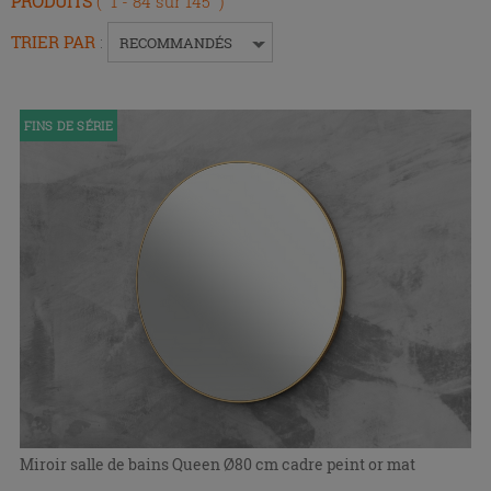
PRODUITS
( 1 - 84 sur 145 )
Entrée
pour
TRIER PAR
:
RECOMMANDÉS
replier
ou
développer
FINS DE SÉRIE
le
menu.
Miroir salle de bains Queen Ø80 cm cadre peint or mat