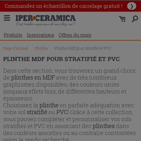
Liste
Commandez un échantillon
de carrelage gratuit !
❯
des
produits
Produits
Inspirations
Offres du mois
Page d'accueil
\
Plinthe
\
Plinthe Mdf pour stratifié et PVC
PLINTHE MDF POUR STRATIFIÉ ET PVC
Dans cette section, vous trouverez un grand choix
de
plinthes en MDF
avec de très nombreux
graphismes disponibles, des couleurs unies
jusquaux effets bois, de différentes hauteurs et
épaisseurs.
Choisissez la
plinthe
en parfaite adéquation avec
votre sol
stratifié
ou
PVC
! Grâce à cette collection,
vous pouvez compléter et personnaliser vos sols
stratifiés et PVC en associant des
plinthes
dans
des couleurs assorties ou au contraire contrastées
selon le rendu recherché.