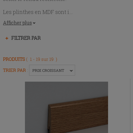
Les plinthes en MDF sont i...
Afficher plus
Appuyez
FILTRER PAR
sur
la
touche
PRODUITS
( 1 - 19 sur 19 )
Entrée
pour
TRIER PAR
:
PRIX CROISSANT
replier
ou
développer
le
menu.