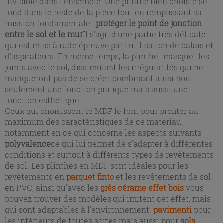
invisible dans l'ensemble. Une plinthe bien choisie se
fond dans le reste de la pièce tout en remplissant sa
mission fondamentale :
protéger le point de jonction
entre le sol et le mur
Il s'agit d'une partie très délicate
qui est mise à rude épreuve par l'utilisation de balais et
d'aspirateurs. En même temps, la plinthe "masque" les
joints avec le sol, dissimulant les irrégularités qui ne
manqueront pas de se créer, combinant ainsi non
seulement une fonction pratique mais aussi une
fonction esthétique.
Ceux qui choisissent le MDF le font pour profiter au
maximum des caractéristiques de ce matériau,
notamment en ce qui concerne les aspects suivants
polyvalence
ce qui lui permet de s'adapter à différentes
conditions et surtout à différents types de revêtements
de sol. Les plinthes en MDF sont idéales pour les
revêtements en
parquet finto
et les revêtements de sol
en PVC, ainsi qu'avec les
grès cérame effet bois
vous
pouvez trouver des modèles qui imitent cet effet, mais
qui sont adaptables à l'environnement.
pavimenti
pour
les intérieurs de toutes sortes mais aussi pour
sols