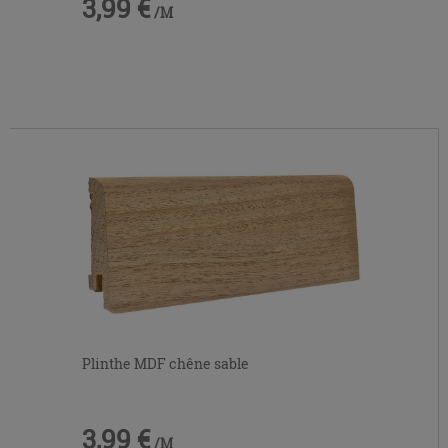
3,99 €
/M
Plinthe MDF chêne sable
3,99 €
/M