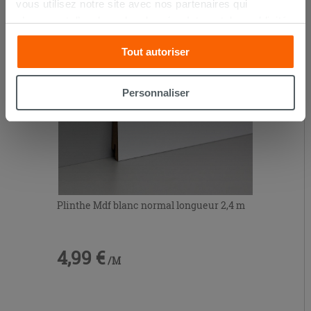
vous utilisez notre site avec nos partenaires qui
s’occupent d’analyser les données Internet, les publicités
et les réseaux sociaux. Lesdits partenaires pourraient
Tout autoriser
combiner ces informations avec d’autres que vous leur
avez fournies ou qu’ils ont recueillies à partir de votre
utilisation sur leurs services. Si vous souhaitez en savoir
Personnaliser
davantage ou refusez le consentement à tous les
cookies, ou à quelques-uns seulement,
cliquez ici
ou
« personalizer ». Le consentement peut être exprimé en
cliquant sur la touche « Acceptez tout ». En cliquant sur
la touche « X », vous pourrez continuer à naviguer après
l'installation des cookies techniques uniquement.
Plinthe Mdf blanc normal longueur 2,4 m
4,99 €
/M