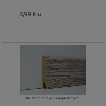
m
3,99 €
/M
Plinthe Mdf chêne gris longueur 2,4 m