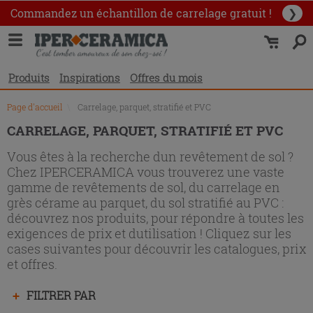
Liste
Commandez un échantillon
de carrelage gratuit !
❯
des
produits
Produits
Inspirations
Offres du mois
Page d'accueil
\
Carrelage, parquet, stratifié et PVC
CARRELAGE, PARQUET, STRATIFIÉ ET PVC
Vous êtes à la recherche dun revêtement de sol ?
Chez IPERCERAMICA vous trouverez une vaste
gamme de revêtements de sol, du carrelage en
grès cérame au parquet, du sol stratifié au PVC :
découvrez nos produits, pour répondre à toutes les
exigences de prix et dutilisation ! Cliquez sur les
cases suivantes pour découvrir les catalogues, prix
et offres.
Appuyez
FILTRER PAR
sur