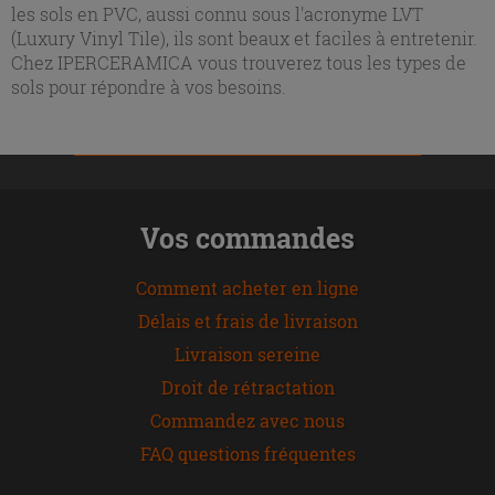
les sols en PVC, aussi connu sous l'acronyme LVT
(Luxury Vinyl Tile), ils sont beaux et faciles à entretenir.
Chez IPERCERAMICA vous trouverez tous les types de
sols pour répondre à vos besoins.
Vos commandes
Comment acheter en ligne
Délais et frais de livraison
Livraison sereine
Droit de rétractation
Commandez avec nous
FAQ questions fréquentes