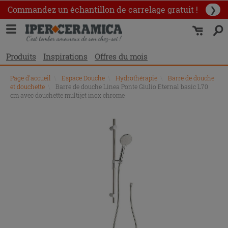
Commandez un échantillon
de carrelage gratuit !
❯
Produits
Inspirations
Offres du mois
Page d'accueil
\
Espace Douche
\
Hydrothérapie
\
Barre de douche
et douchette
\
Barre de douche Linea Ponte Giulio Eternal basic L70
cm avec douchette multijet inox chrome