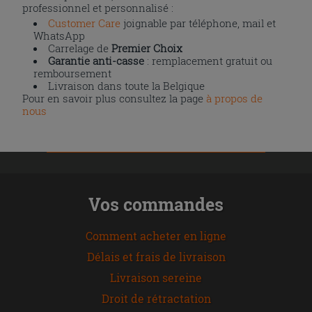
professionnel et personnalisé :
Customer Care
joignable par téléphone, mail et
WhatsApp
Carrelage de
Premier Choix
Garantie anti-casse
: remplacement gratuit ou
remboursement
Livraison dans toute la Belgique
Pour en savoir plus consultez la page
à propos de
nous
Vos commandes
Comment acheter en ligne
Délais et frais de livraison
Livraison sereine
Droit de rétractation