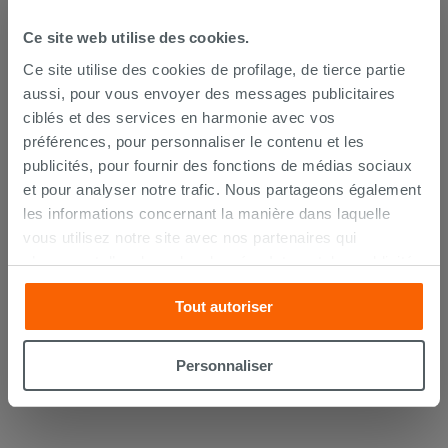
Ce site web utilise des cookies.
Ce site utilise des cookies de profilage, de tierce partie
aussi, pour vous envoyer des messages publicitaires
ciblés et des services en harmonie avec vos
préférences, pour personnaliser le contenu et les
publicités, pour fournir des fonctions de médias sociaux
et pour analyser notre trafic. Nous partageons également
les informations concernant la manière dans laquelle
Lot de 2 coudes sous lavabo 45° laiton
vous utilisez notre site avec nos partenaires qui
chromé
s’occupent d’analyser les données Internet, les publicités
et les réseaux sociaux. Lesdits partenaires pourraient
14,90 €
/PC
Tout autoriser
combiner ces informations avec d’autres que vous leur
avez fournies ou qu’ils ont recueillies à partir de votre
AJOUTER AU PANIER
utilisation sur leurs services. Si vous souhaitez en savoir
Personnaliser
davantage ou refusez le consentement à tous les
cookies, ou à quelques-uns seulement,
cliquez ici
ou
« personalizer ». Le consentement peut être exprimé en