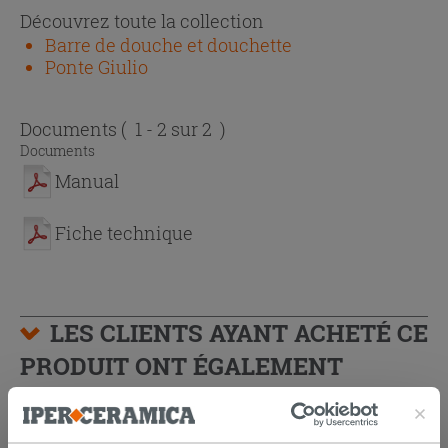
Découvrez toute la collection
Barre de douche et douchette
Ponte Giulio
Documents
( 1 - 2 sur 2 )
Documents
Manual
Fiche technique
LES CLIENTS AYANT ACHETÉ CE
PRODUIT ONT ÉGALEMENT
ACHETÉ