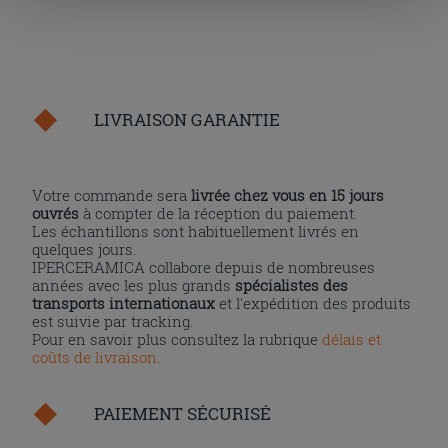
cliquant sur la touche « Acceptez tout ». En cliquant sur
la touche « X », vous pourrez continuer à naviguer après
l'installation des cookies techniques uniquement.
LIVRAISON GARANTIE
Votre commande sera
livrée chez vous en 15 jours
ouvrés
à compter de la réception du paiement.
Les échantillons sont habituellement livrés en
quelques jours.
IPERCERAMICA collabore depuis de nombreuses
années avec les plus grands
spécialistes des
transports internationaux
et l'expédition des produits
est suivie par tracking.
Pour en savoir plus consultez la rubrique
délais et
coûts de livraison
.
PAIEMENT SÉCURISÉ