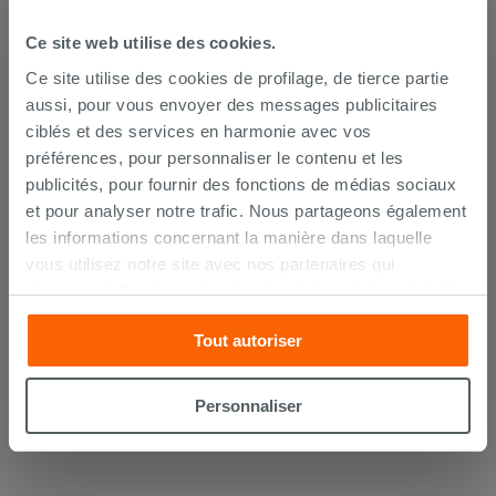
Ce site web utilise des cookies.
Ce site utilise des cookies de profilage, de tierce partie
aussi, pour vous envoyer des messages publicitaires
ciblés et des services en harmonie avec vos
préférences, pour personnaliser le contenu et les
publicités, pour fournir des fonctions de médias sociaux
et pour analyser notre trafic. Nous partageons également
les informations concernant la manière dans laquelle
Protection acoustique Otval pour
vous utilisez notre site avec nos partenaires qui
sanitaires adossés au mur
s’occupent d’analyser les données Internet, les publicités
et les réseaux sociaux. Lesdits partenaires pourraient
8,50 €
/PC
Tout autoriser
combiner ces informations avec d’autres que vous leur
avez fournies ou qu’ils ont recueillies à partir de votre
AJOUTER AU PANIER
utilisation sur leurs services. Si vous souhaitez en savoir
Personnaliser
davantage ou refusez le consentement à tous les
cookies, ou à quelques-uns seulement,
cliquez ici
ou
« personalizer ». Le consentement peut être exprimé en