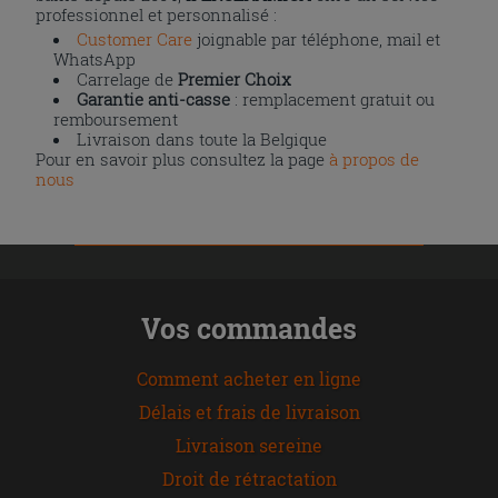
professionnel et personnalisé :
Customer Care
joignable par téléphone, mail et
WhatsApp
Carrelage de
Premier Choix
Garantie anti-casse
: remplacement gratuit ou
remboursement
Livraison dans toute la Belgique
Pour en savoir plus consultez la page
à propos de
nous
Vos commandes
Comment acheter en ligne
Délais et frais de livraison
Livraison sereine
Droit de rétractation