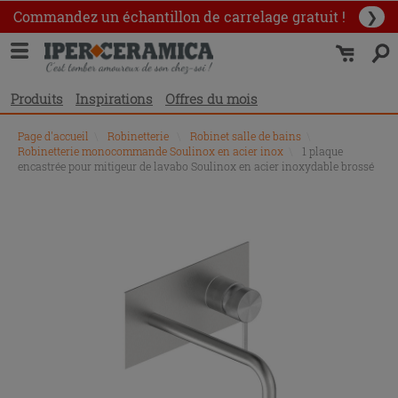
Commandez un échantillon
de carrelage gratuit !
❯
Produits
Inspirations
Offres du mois
Page d'accueil
\
Robinetterie
\
Robinet salle de bains
\
Robinetterie monocommande Soulinox en acier inox
\
1 plaque
encastrée pour mitigeur de lavabo Soulinox en acier inoxydable brossé