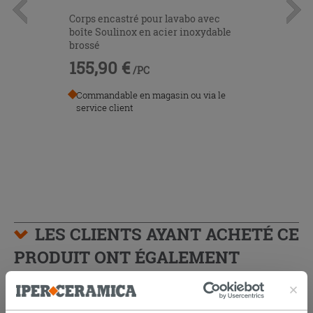
Corps encastré pour lavabo avec
boîte Soulinox en acier inoxydable
brossé
155,90 €
/PC
Commandable en magasin ou via le
service client
LES CLIENTS AYANT ACHETÉ CE
PRODUIT ONT ÉGALEMENT
ACHETÉ