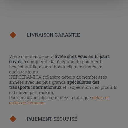
cliquant sur la touche « Acceptez tout ». En cliquant sur
la touche « X », vous pourrez continuer à naviguer après
l'installation des cookies techniques uniquement.
LIVRAISON GARANTIE
Votre commande sera
livrée chez vous en 15 jours
ouvrés
à compter de la réception du paiement.
Les échantillons sont habituellement livrés en
quelques jours.
IPERCERAMICA collabore depuis de nombreuses
années avec les plus grands
spécialistes des
transports internationaux
et l'expédition des produits
est suivie par tracking.
Pour en savoir plus consultez la rubrique
délais et
coûts de livraison
.
PAIEMENT SÉCURISÉ