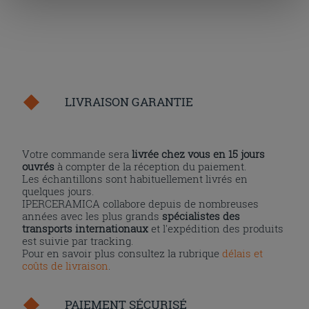
cliquant sur la touche « Acceptez tout ». En cliquant sur
la touche « X », vous pourrez continuer à naviguer après
l'installation des cookies techniques uniquement.
LIVRAISON GARANTIE
Votre commande sera
livrée chez vous en 15 jours
ouvrés
à compter de la réception du paiement.
Les échantillons sont habituellement livrés en
quelques jours.
IPERCERAMICA collabore depuis de nombreuses
années avec les plus grands
spécialistes des
transports internationaux
et l'expédition des produits
est suivie par tracking.
Pour en savoir plus consultez la rubrique
délais et
coûts de livraison
.
PAIEMENT SÉCURISÉ