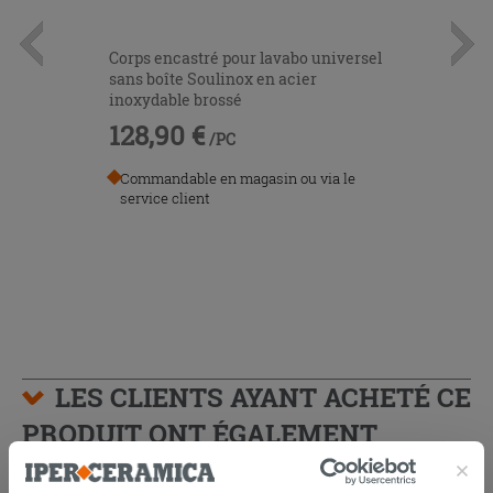
Corps encastré pour lavabo universel
sans boîte Soulinox en acier
inoxydable brossé
128,90 €
/PC
Commandable en magasin ou via le
service client
LES CLIENTS AYANT ACHETÉ CE
PRODUIT ONT ÉGALEMENT
ACHETÉ