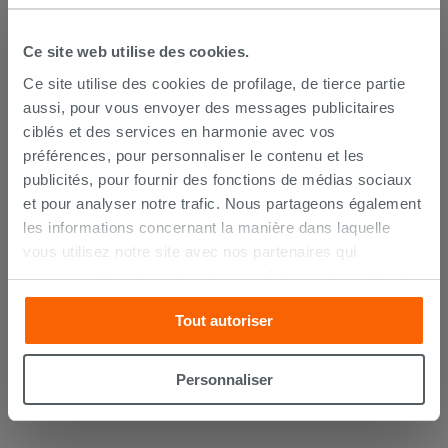
Ce site web utilise des cookies.
Ce site utilise des cookies de profilage, de tierce partie
aussi, pour vous envoyer des messages publicitaires
ciblés et des services en harmonie avec vos
préférences, pour personnaliser le contenu et les
publicités, pour fournir des fonctions de médias sociaux
et pour analyser notre trafic. Nous partageons également
les informations concernant la manière dans laquelle
vous utilisez notre site avec nos partenaires qui
Lot de 2 coudes sous lavabo 45° laiton
chromé
s’occupent d’analyser les données Internet, les publicités
et les réseaux sociaux. Lesdits partenaires pourraient
14,90 €
Tout autoriser
combiner ces informations avec d’autres que vous leur
/PC
avez fournies ou qu’ils ont recueillies à partir de votre
utilisation sur leurs services. Si vous souhaitez en savoir
AJOUTER AU PANIER
Personnaliser
davantage ou refusez le consentement à tous les
cookies, ou à quelques-uns seulement,
cliquez ici
ou
« personalizer ». Le consentement peut être exprimé en