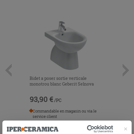
Bidet a poser sortie verticale
monotrou blanc Geberit Selnova
93,90 €
/PC
Commandable en magasin ou via le
service client