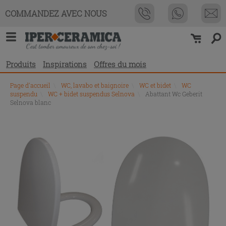
COMMANDEZ AVEC NOUS
Produits
Inspirations
Offres du mois
Page d'accueil
\
WC, lavabo et baignoire
\
WC et bidet
\
WC
suspendu
\
WC + bidet suspendus Selnova
\
Abattant Wc Geberit
Selnova blanc