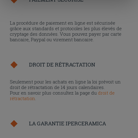
cliquant sur la touche « Acceptez tout ». En cliquant sur
la touche « X », vous pourrez continuer à naviguer après
l'installation des cookies techniques uniquement.
La procédure de paiement en ligne est sécurisée
grâce aux standards et protocoles les plus élevés de
cryptage des données. Vous pouvez payer par carte
bancaire, Paypal ou virement bancaire.
DROIT DE RÉTRACTATION
Seulement pour les achats en ligne la loi prévoit un
droit de rétractation de 14 jours calendaires.
Pour en savoir plus consultez la page du
droit de
rétractation
.
LA GARANTIE IPERCERAMICA