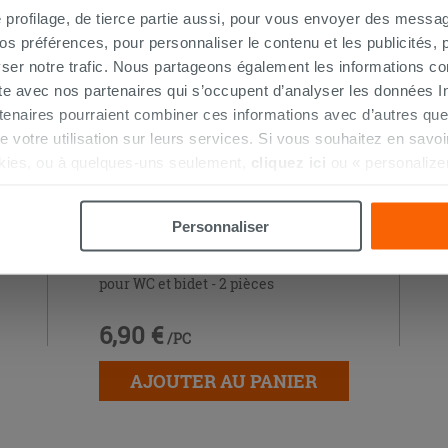
e profilage, de tierce partie aussi, pour vous envoyer des messag
 préférences, pour personnaliser le contenu et les publicités, p
ser notre trafic. Nous partageons également les informations c
ite avec nos partenaires qui s’occupent d’analyser les données Int
tenaires pourraient combiner ces informations avec d’autres que
r de votre utilisation sur leurs services. Si vous souhaitez en sav
kies, ou à quelques-uns seulement,
cliquez ici
ou « personalize
la touche « Acceptez tout ». En cliquant sur la touche « X », vou
n des cookies techniques uniquement.
Personnaliser
Fischer Kit fixations horizontales
pour WC et bidet - 2 pièces
6,90 €
/PC
AJOUTER AU PANIER