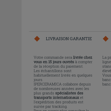
LIVRAISON GARANTIE
Votre commande sera
livrée chez
La p
vous en 15 jours ouvrés
à compter
ligne
de la réception du paiement.
stand
Les échantillons sont
élev
habituellement livrés en quelques
Vous
jours.
banc
IPERCERAMICA collabore depuis
banc
de nombreuses années avec les
plus grands
spécialistes des
transports internationaux
et
l'expédition des produits est
suivie par tracking.
Pour en savoir plus consultez la