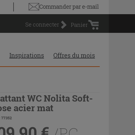
Panier
Commander par e-mail
d'achat
Se connecter
Panier
Inspirations
Offres du mois
attant WC Nolita Soft-
ose acier mat
 77352
09,90
€
/PC