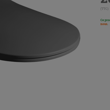
(TTC)
Ce pro
nous
.