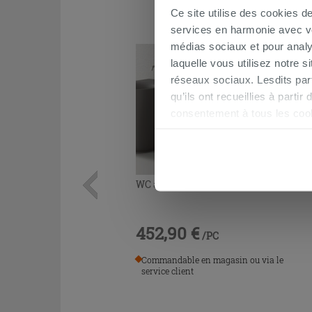
Ce site utilise des cookies d
services en harmonie avec vos
médias sociaux et pour analy
laquelle vous utilisez notre s
réseaux sociaux. Lesdits par
qu’ils ont recueillies à parti
consentement à tous les coo
être exprimé en cliquant sur 
naviguer après l'installatio
WC à poser Nolita rimless acier mat
452,90 €
/PC
Commandable en magasin ou via le
service client