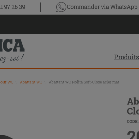
1 97 26 39
Commander via WhatsApp
Produits
pour WC
\
Abattant WC
\
Abattant WC Nolita Soft-Close acier mat
Ab
Cl
CODE :
2