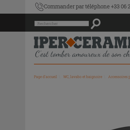
Commander par téléphone +33 06 2
Menu
Rechercher
de
l'historique
des
recherches
et
du
contenu
recommandé
Page d'accueil
\
WC, lavabo et baignoire
\
Accessoires 
du
site