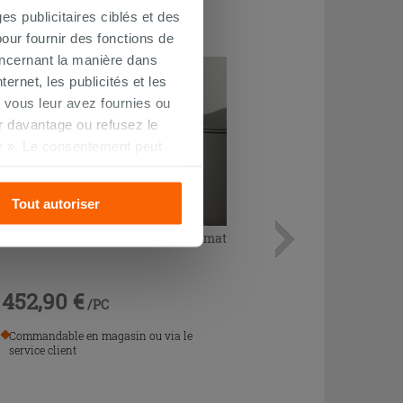
es publicitaires ciblés et des
our fournir des fonctions de
oncernant la manière dans
ernet, les publicités et les
 vous leur avez fournies ou
oir davantage ou refusez le
r ». Le consentement peut
s pourrez continuer à
Tout autoriser
Bidet à poser Nolita rimless acier mat
452,90 €
/PC
Commandable en magasin ou via le
service client