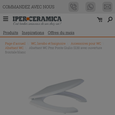
COMMANDEZ AVEC NOUS
Produits
Inspirations
Offres du mois
Page d'accueil
\
WC, lavabo et baignoire
\
Accessoires pour WC
\
Abattant WC
\
Abattant WC Pmr Ponte Giulio S130 avec ouverture
frontale blanc