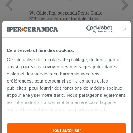
Wc/Bidet Pmr suspendu Ponte Giulio
S130 avec ouverture frontale blanc
379,90 €
/PC
Commandable en magasin ou via le
Ce site web utilise des cookies.
service client
Ce site utilise des cookies de profilage, de tierce partie
aussi, pour vous envoyer des messages publicitaires
ciblés et des services en harmonie avec vos
préférences, pour personnaliser le contenu et les
publicités, pour fournir des fonctions de médias sociaux
et pour analyser notre trafic. Nous partageons également
les informations concernant la manière dans laquelle
vous utilisez notre site avec nos partenaires qui
LIVRAISON GARANTIE
s’occupent d’analyser les données Internet, les publicités
et les réseaux sociaux. Lesdits partenaires pourraient
Tout autoriser
combiner ces informations avec d’autres que vous leur