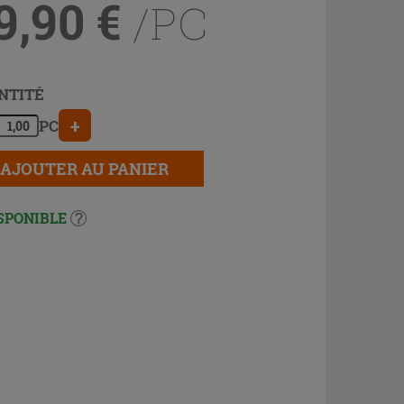
9,90
€
/PC
NTITÉ
+
PC
AJOUTER AU PANIER
SPONIBLE