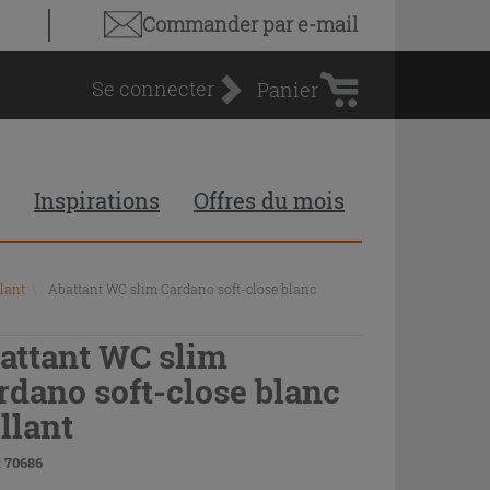
Panier
Commander par e-mail
d'achat
Se connecter
Panier
Inspirations
Offres du mois
lant
\
Abattant WC slim Cardano soft-close blanc
attant WC slim
rdano soft-close blanc
illant
 70686