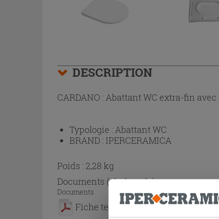
DESCRIPTION
CARDANO : Abattant WC extra-fin avec fr
Typologie :
Abattant WC
BRAND :
IPERCERAMICA
Poids : 2,28 kg
Documents
( 1 - 1 sur 1 )
Documents
Fiche technique