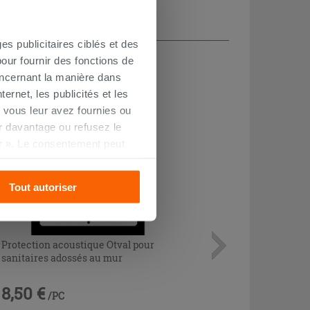
es publicitaires ciblés et des
CHETÉ
our fournir des fonctions de
oncernant la manière dans
ernet, les publicités et les
 vous leur avez fournies ou
oir davantage ou refusez le
r ». Le consentement peut
s pourrez continuer à
Tout autoriser
Protection acoustique Otval pour
sanitaires adossés au mur
8,50 €
/PC