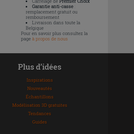
Carrelage de
Premier Choix
Garantie anti-casse
:
remplacement gratuit ou
remboursement
Livraison dans toute la
Belgique
Pour en savoir plus consultez la
page
à propos de nous
Plus d’idées
Inspirations
Nouveautés
Échantillons
Modélisation 3D gratuites
Tendances
Guides