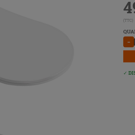
4
(TTC)
QUA
−
DI