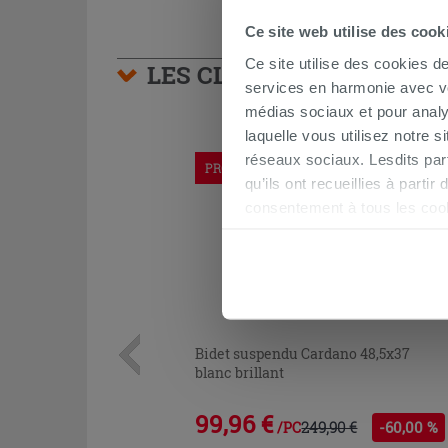
Ce site web utilise des cook
Ce site utilise des cookies d
LES CLIENTS AYANT AC
services en harmonie avec vos
médias sociaux et pour analy
laquelle vous utilisez notre s
réseaux sociaux. Lesdits par
PROMO
qu’ils ont recueillies à parti
consentement à tous les coo
être exprimé en cliquant sur 
naviguer après l'installatio
Bidet suspendu Cardano 48,5x37
blanc brillant
99,96 €
249,90 €
-60,00 %
/PC