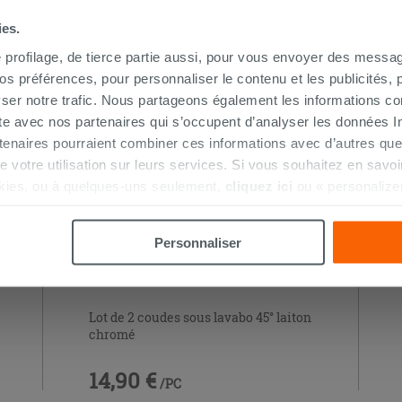
ies.
e profilage, de tierce partie aussi, pour vous envoyer des messag
HETÉ CE PRODUIT ONT ÉGALEMENT A
 préférences, pour personnaliser le contenu et les publicités, p
ser notre trafic. Nous partageons également les informations c
ite avec nos partenaires qui s’occupent d’analyser les données Int
tenaires pourraient combiner ces informations avec d’autres que
r de votre utilisation sur leurs services. Si vous souhaitez en sav
kies, ou à quelques-uns seulement,
cliquez ici
ou « personalize
la touche « Acceptez tout ». En cliquant sur la touche « X », vou
n des cookies techniques uniquement.
Personnaliser
Lot de 2 coudes sous lavabo 45° laiton
chromé
14,90 €
/PC