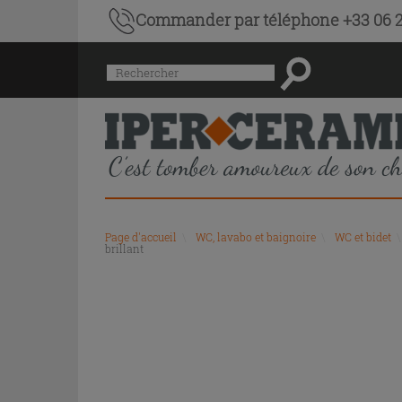
Commander par téléphone +33 06 2
Menu
Rechercher
de
l'historique
des
recherches
et
du
contenu
recommandé
Page d'accueil
\
WC, lavabo et baignoire
\
WC et bidet
\
du
brillant
site