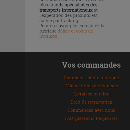
plus grands
spécialistes des
transports internationaux
et
l'expédition des produits est
suivie par tracking.
Pour en savoir plus consultez la
rubrique
délais et coûts de
livraison
.
Vos commandes
Comment acheter en ligne
Délais et frais de livraison
Livraison sereine
Droit de rétractation
Commandez avec nous
FAQ questions fréquentes