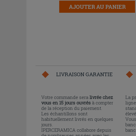
AJOUTER AU PANIER
LIVRAISON GARANTIE
Votre commande sera
livrée chez
La p
vous en 15 jours ouvrés
à compter
ligne
de la réception du paiement.
stand
Les échantillons sont
élev
habituellement livrés en quelques
Vous
jours.
banc
IPERCERAMICA collabore depuis
banc
de nombreuses années avec les