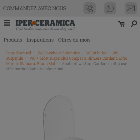
COMMANDEZ AVEC NOUS
Produits
Inspirations
Offres du mois
Page d'accueil
\
WC, lavabo et baignoire
\
WC et bidet
\
WC
suspendu
\
WC + bidet suspendus Compacts Rimless Cardano Effet
Marbre Statuario Blanc Mat
\
Abattant wc Slim Cardano soft-close
effet marbre Statuario blanc mat