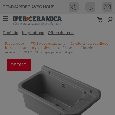
COMMANDEZ AVEC NOUS
Produits
Inspirations
Offres du mois
Page d'accueil
\
WC, lavabo et baignoire
\
Lavabo et vasque salle de
bains
\
Lavabo polypropylène
\
Bac à laver mural intérieur /
extérieur 60x34 h21 17L polypropylène mat gris
PROMO