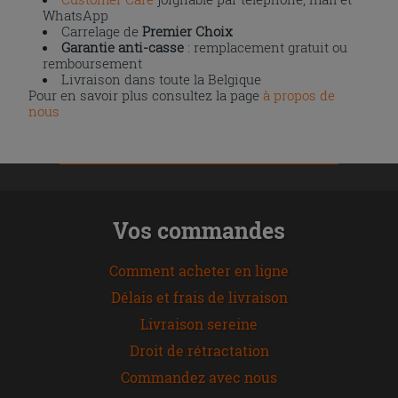
WhatsApp
Carrelage de
Premier Choix
Garantie anti-casse
: remplacement gratuit ou
remboursement
Livraison dans toute la Belgique
Pour en savoir plus consultez la page
à propos de
nous
Vos commandes
Comment acheter en ligne
Délais et frais de livraison
Livraison sereine
Droit de rétractation
Commandez avec nous