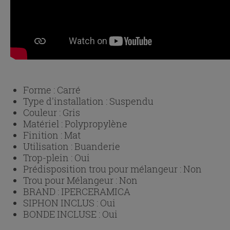
Forme :
Carré
Type d'installation :
Suspendu
Couleur :
Gris
Matériel :
Polypropylène
Finition :
Mat
Utilisation :
Buanderie
Trop-plein :
Oui
Prédisposition trou pour mélangeur :
Non
Trou pour Mélangeur :
Non
BRAND :
IPERCERAMICA
SIPHON INCLUS :
Oui
BONDE INCLUSE :
Oui