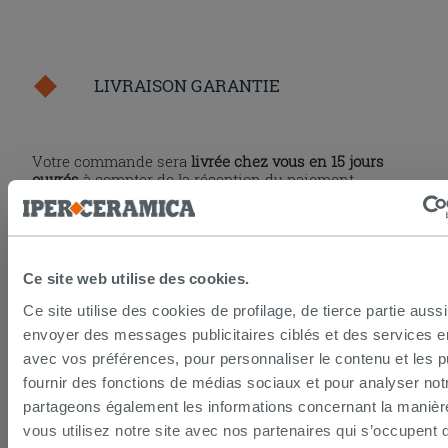
LIVRAISON GARANTIE
Votre commande sera
livrée chez vous en 15 jours
ouvrés
à compter de la réception du paiement.
Les échantillons sont habituellement livrés en
quelques jours.
IPERCERAMICA collabore depuis de nombreuses
années avec les plus grands
spécialistes des
transports internationaux
et l'expédition des produits
Ce site web utilise des cookies.
est suivie par tracking.
Pour en savoir plus consultez la rubrique
délais et
Ce site utilise des cookies de profilage, de tierce partie auss
coûts de livraison
.
envoyer des messages publicitaires ciblés et des services 
avec vos préférences, pour personnaliser le contenu et les pu
PAIEMENT SÉCURISÉ
fournir des fonctions de médias sociaux et pour analyser notr
partageons également les informations concernant la manièr
vous utilisez notre site avec nos partenaires qui s’occupent 