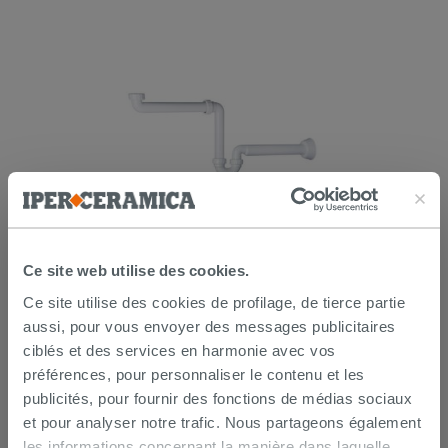
Siphon sous lavabo gain de place en
polypropylène blanc
Ce site web utilise des cookies.
12,90 €
Ce site utilise des cookies de profilage, de tierce partie
/PC
aussi, pour vous envoyer des messages publicitaires
ciblés et des services en harmonie avec vos
AJOUTER AU PANIER
préférences, pour personnaliser le contenu et les
publicités, pour fournir des fonctions de médias sociaux
et pour analyser notre trafic. Nous partageons également
les informations concernant la manière dans laquelle