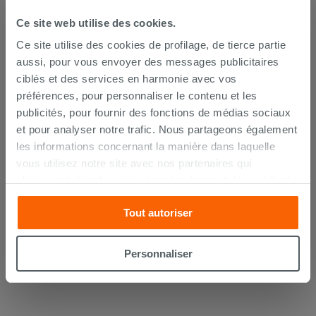
Ce site web utilise des cookies.
Ce site utilise des cookies de profilage, de tierce partie
aussi, pour vous envoyer des messages publicitaires
ciblés et des services en harmonie avec vos
préférences, pour personnaliser le contenu et les
publicités, pour fournir des fonctions de médias sociaux
et pour analyser notre trafic. Nous partageons également
les informations concernant la manière dans laquelle
Lot de 2 coudes sous lavabo 45° laiton
vous utilisez notre site avec nos partenaires qui
chromé
s’occupent d’analyser les données Internet, les publicités
et les réseaux sociaux. Lesdits partenaires pourraient
14,90 €
/PC
Tout autoriser
combiner ces informations avec d’autres que vous leur
avez fournies ou qu’ils ont recueillies à partir de votre
AJOUTER AU PANIER
utilisation sur leurs services. Si vous souhaitez en savoir
Personnaliser
davantage ou refusez le consentement à tous les
cookies, ou à quelques-uns seulement,
cliquez ici
ou
« personalizer ». Le consentement peut être exprimé en
cliquant sur la touche « Acceptez tout ». En cliquant sur