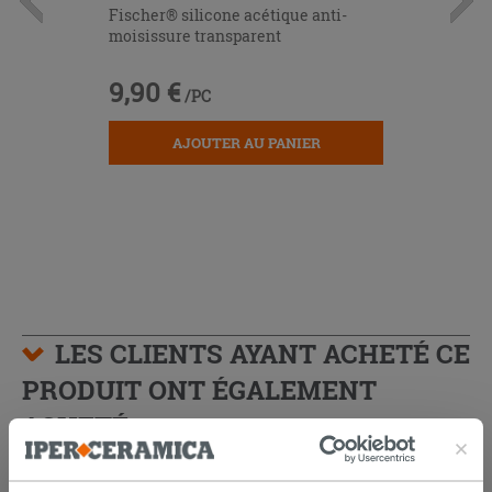
Fischer® silicone acétique anti-
moisissure transparent
9,90 €
/PC
AJOUTER AU PANIER
LES CLIENTS AYANT ACHETÉ CE
PRODUIT ONT ÉGALEMENT
ACHETÉ