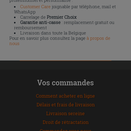
Customer Care
joignable par téléphone, mail et
WhatsApp
Carrelage de
Premier Choix
Garantie anti-casse
: remplacement gratuit ou
remboursement
Livraison dans toute la Belgique
Pour en savoir plus consultez la page
à propos de
nous
Vos commandes
Comment acheter en ligne
Délais et frais de livraison
Livraison sereine
Droit de rétractation
Commandez avec nous