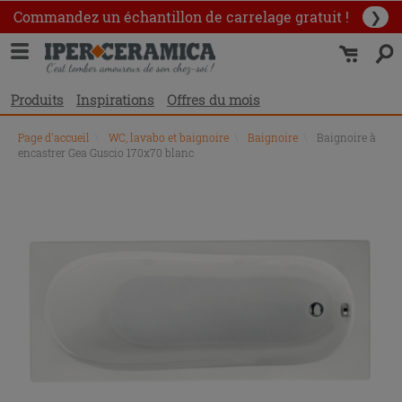
Commandez un échantillon
de carrelage gratuit !
❯
Produits
Inspirations
Offres du mois
Page d'accueil
\
WC, lavabo et baignoire
\
Baignoire
\
Baignoire à
encastrer Gea Guscio 170x70 blanc