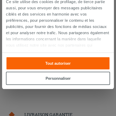
Ce site utilise des cookies de profilage, de tierce partie
aussi, pour vous envoyer des messages publicitaires
ciblés et des services en harmonie avec vos
préférences, pour personnaliser le contenu et les
publicités, pour fournir des fonctions de médias sociaux
Kerakoll h40 No Limits blanc 25Kg -
colle multifonction
et pour analyser notre trafic. Nous partageons également
les informations concernant la manière dans laquelle
26,99 €
vous utilisez notre site avec nos partenaires qui
/PC
s’occupent d’analyser les données Internet, les publicités
AJOUTER AU PANIER
et les réseaux sociaux. Lesdits partenaires pourraient
Tout autoriser
combiner ces informations avec d’autres que vous leur
avez fournies ou qu’ils ont recueillies à partir de votre
utilisation sur leurs services. Si vous souhaitez en savoir
Personnaliser
davantage ou refusez le consentement à tous les
cookies, ou à quelques-uns seulement,
cliquez ici
ou
« personalizer ». Le consentement peut être exprimé en
cliquant sur la touche « Acceptez tout ». En cliquant sur
la touche « X », vous pourrez continuer à naviguer après
l'installation des cookies techniques uniquement.
LIVRAISON GARANTIE