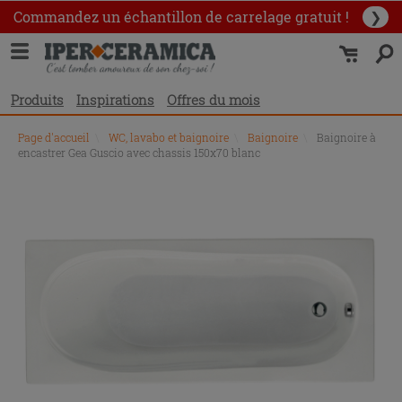
Commandez un échantillon
de carrelage gratuit !
❯
Produits
Inspirations
Offres du mois
Page d'accueil
\
WC, lavabo et baignoire
\
Baignoire
\
Baignoire à
encastrer Gea Guscio avec chassis 150x70 blanc