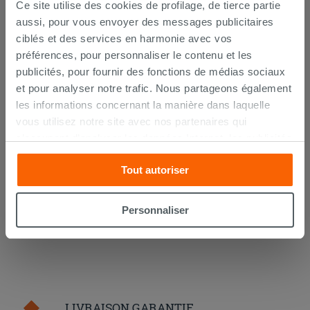
Ce site utilise des cookies de profilage, de tierce partie
aussi, pour vous envoyer des messages publicitaires
ciblés et des services en harmonie avec vos
préférences, pour personnaliser le contenu et les
publicités, pour fournir des fonctions de médias sociaux
Kerakoll h40 No Limits blanc 25Kg -
colle multifonction
et pour analyser notre trafic. Nous partageons également
les informations concernant la manière dans laquelle
26,99 €
vous utilisez notre site avec nos partenaires qui
/PC
s’occupent d’analyser les données Internet, les publicités
AJOUTER AU PANIER
et les réseaux sociaux. Lesdits partenaires pourraient
Tout autoriser
combiner ces informations avec d’autres que vous leur
avez fournies ou qu’ils ont recueillies à partir de votre
utilisation sur leurs services. Si vous souhaitez en savoir
Personnaliser
davantage ou refusez le consentement à tous les
cookies, ou à quelques-uns seulement,
cliquez ici
ou
« personalizer ». Le consentement peut être exprimé en
cliquant sur la touche « Acceptez tout ». En cliquant sur
la touche « X », vous pourrez continuer à naviguer après
l'installation des cookies techniques uniquement.
LIVRAISON GARANTIE