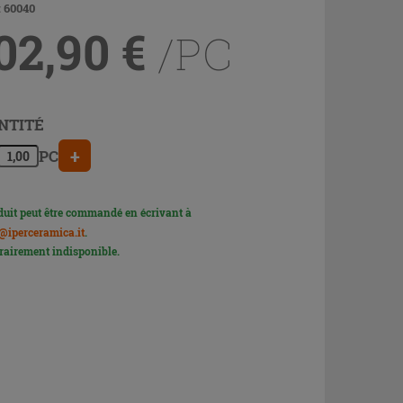
 60040
02,90
€
/PC
NTITÉ
+
PC
duit peut être commandé en écrivant à
@iperceramica.it
.
airement indisponible.