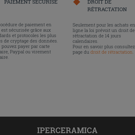
PAIEMENT SÉCURISÉ
DROIT DE
RÉTRACTATION
rocédure de paiement en
Seulement pour les achats e
 est sécurisée grâce aux
ligne la loi prévoit un droit de
ards et protocoles les plus
rétractation de 14 jours
és de cryptage des données.
calendaires.
 pouvez payer par carte
Pour en savoir plus consultez
aire, Paypal ou virement
page du
droit de rétractation
.
aire.
IPERCERAMICA