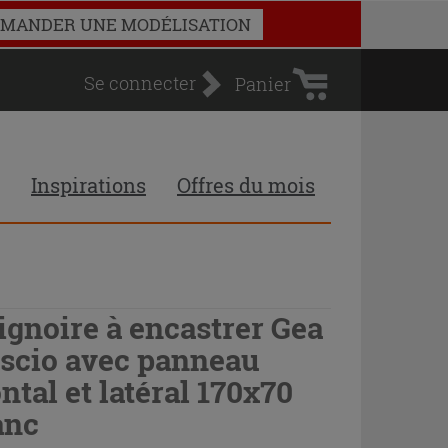
Panier
MANDER UNE MODÉLISATION
d'achat
Se connecter
Panier
Inspirations
Offres du mois
ignoire à encastrer Gea
scio avec panneau
ontal et latéral 170x70
anc