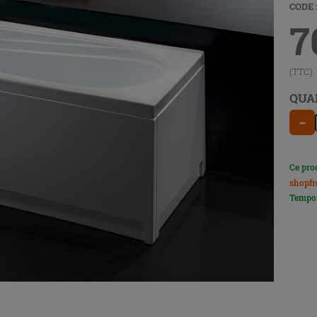
CODE :
7
(TTC)
QUA
−
Ce pro
shopfr
Tempor