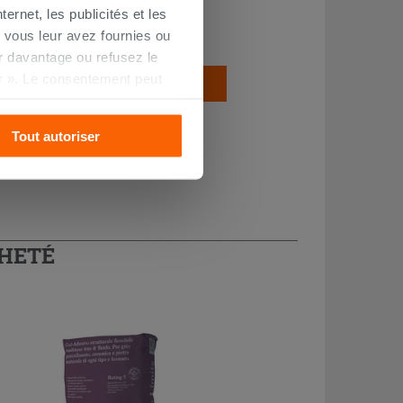
ernet, les publicités et les
52,90 €
 vous leur avez fournies ou
/PC
oir davantage ou refusez le
r ». Le consentement peut
AJOUTER AU PANIER
s pourrez continuer à
Tout autoriser
CHETÉ