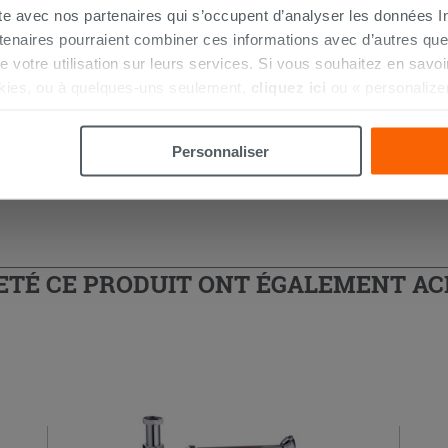
ite avec nos partenaires qui s’occupent d’analyser les données Int
97,90 €
tenaires pourraient combiner ces informations avec d’autres que
/PC
r de votre utilisation sur leurs services. Si vous souhaitez en sav
Commandable en magasin ou via le
kies, ou à quelques-uns seulement,
cliquez ici
ou « personalize
service client
la touche « Acceptez tout ». En cliquant sur la touche « X », vou
n des cookies techniques uniquement.
Personnaliser
HETÉ CE PRODUIT ONT ÉGALEMENT A