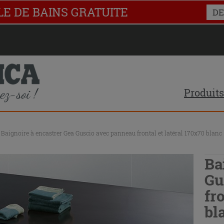
LE DE BAINS GRATUITE
DE
Produits
Baignoire à encastrer Gea Guscio avec panneau frontal et latéral 170x70 blanc
Ba
Gu
fr
bl