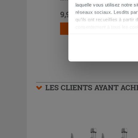
laquelle vous utilisez notre s
9,90 €
réseaux sociaux. Lesdits par
/PC
qu’ils ont recueillies à parti
consentement à tous les coo
AJOUTER AU PANIER
être exprimé en cliquant sur 
naviguer après l'installatio
LES CLIENTS AYANT AC