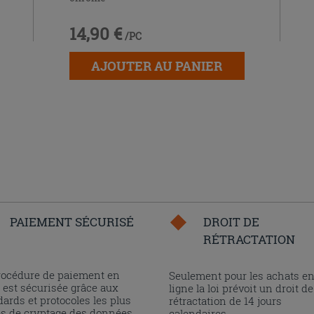
14,90 €
/PC
AJOUTER AU PANIER
PAIEMENT SÉCURISÉ
DROIT DE
RÉTRACTATION
rocédure de paiement en
Seulement pour les achats e
 est sécurisée grâce aux
ligne la loi prévoit un droit de
ards et protocoles les plus
rétractation de 14 jours
és de cryptage des données.
calendaires.