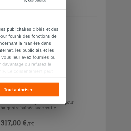
es publicitaires ciblés et des
our fournir des fonctions de
oncernant la manière dans
ernet, les publicités et les
 vous leur avez fournies ou
oir davantage ou refusez le
r ». Le consentement peut
s pourrez continuer à
Tout autoriser
Colonne de vidange Jacuzzi Silk pour
baignoire balnéo avec sortie
317,00 €
/PC