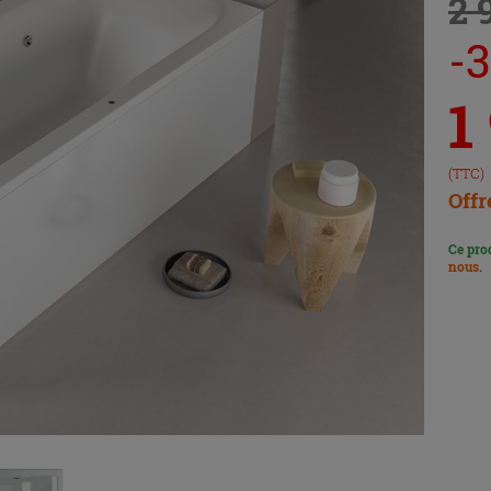
2 
-
1
(TTC)
Offr
Ce pro
nous
.