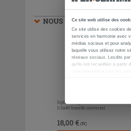
NOUS VOUS CONSEILLON
Ce site web utilise des cook
Ce site utilise des cookies d
services en harmonie avec vos
médias sociaux et pour analy
laquelle vous utilisez notre s
réseaux sociaux. Lesdits par
qu’ils ont recueillies à parti
consentement à tous les coo
être exprimé en cliquant sur 
naviguer après l'installatio
Siphon baignoire articulation 1'
1/2x40 femelle universel
18,00 €
/PC