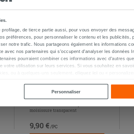
S AUSSI…
ies.
e profilage, de tierce partie aussi, pour vous envoyer des messag
 préférences, pour personnaliser le contenu et les publicités, p
ser notre trafic. Nous partageons également les informations c
ite avec nos partenaires qui s’occupent d’analyser les données Int
tenaires pourraient combiner ces informations avec d’autres que
r de votre utilisation sur leurs services. Si vous souhaitez en sav
kies, ou à quelques-uns seulement,
cliquez ici
ou « personalize
la touche « Acceptez tout ». En cliquant sur la touche « X », vou
n des cookies techniques uniquement.
Personnaliser
Fischer® silicone acétique anti-
moisissure transparent
9,90 €
/PC