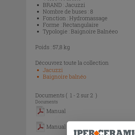
BRAND :
Jacuzzi
Nombre de buses :
8
Fonction :
Hydromassage
Forme :
Rectangulaire
Typologie :
Baignoire Balnéeo
Poids : 57,8 kg
Découvrez toute la collection
Jacuzzi
Baignoire balnéo
Documents
( 1 - 2 sur 2 )
Documents
Manual
Manual