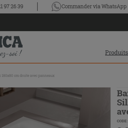
1 97 26 39
Commander via WhatsApp
Produits
lk 180x80 cm droite avec panneaux
Ba
Si
av
CODE :