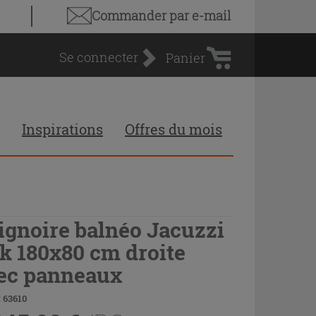
Panier
Commander par e-mail
d'achat
Se connecter
Panier
Inspirations
Offres du mois
ignoire balnéo Jacuzzi
lk 180x80 cm droite
ec panneaux
 63610