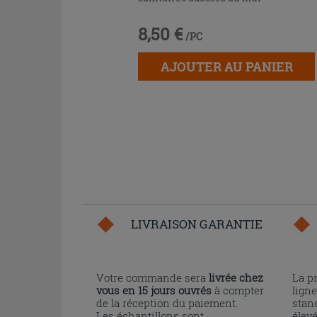
8,50 €
/PC
AJOUTER AU PANIER
LIVRAISON GARANTIE
Votre commande sera
livrée chez
La p
vous en 15 jours ouvrés
à compter
ligne
de la réception du paiement.
stand
Les échantillons sont
élev