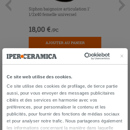
Siphon baignoire articulation 1'
1/2x40 femelle universel
18,00 €
/PC
AJOUTER AU PANIER
Ce site web utilise des cookies.
Ce site utilise des cookies de profilage, de tierce partie
aussi, pour vous envoyer des messages publicitaires
LES CLIENTS AYANT ACHETÉ CE
ciblés et des services en harmonie avec vos
PRODUIT ONT ÉGALEMENT
préférences, pour personnaliser le contenu et les
publicités, pour fournir des fonctions de médias sociaux
ACHETÉ
et pour analyser notre trafic. Nous partageons également
les informations concernant la manière dans laquelle