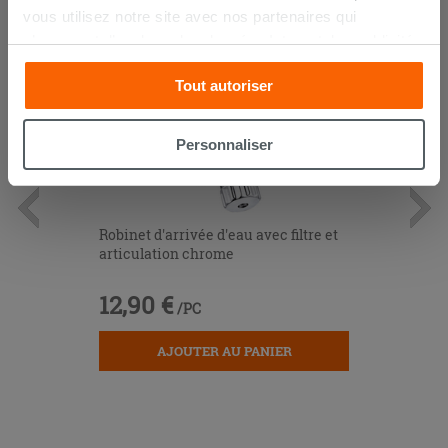
vous utilisez notre site avec nos partenaires qui
s’occupent d’analyser les données Internet, les publicités
et les réseaux sociaux. Lesdits partenaires pourraient
Tout autoriser
combiner ces informations avec d’autres que vous leur
avez fournies ou qu’ils ont recueillies à partir de votre
utilisation sur leurs services. Si vous souhaitez en savoir
Personnaliser
davantage ou refusez le consentement à tous les
cookies, ou à quelques-uns seulement,
cliquez ici
ou
« personalizer ». Le consentement peut être exprimé en
cliquant sur la touche « Acceptez tout ». En cliquant sur
Robinet d'arrivée d'eau avec filtre et
articulation chrome
la touche « X », vous pourrez continuer à naviguer après
l'installation des cookies techniques uniquement.
12,90 €
/PC
AJOUTER AU PANIER