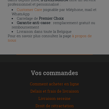
professionnel et personnalisé :
Customer Care
joignable par téléphone, mail et
WhatsApp
Carrelage de
Premier Choix
Garantie anti-casse
: remplacement gratuit ou
remboursement
Livraison dans toute la Belgique
Pour en savoir plus consultez la page
à propos de
nous
Vos commandes
Comment acheter en ligne
Délais et frais de livraison
Livraison sereine
Droit de rétractation