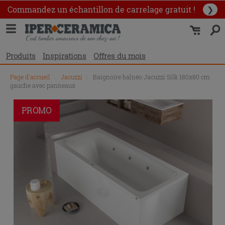
Commandez un échantillon
de carrelage gratuit !
❯
Produits
Inspirations
Offres du mois
Page d'accueil
\
Jacuzzi
\
Baignoire balnéo Jacuzzi Silk 180x80 cm
gauche avec panneaux
PROMO