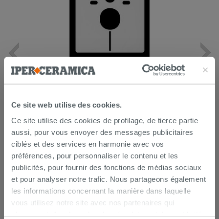
Protection acoustique Otval pour
sanitaires adossés au mur
8,50 €
/PC
Ce site web utilise des cookies.
Ce site utilise des cookies de profilage, de tierce partie
AJOUTER AU PANIER
aussi, pour vous envoyer des messages publicitaires
ciblés et des services en harmonie avec vos
préférences, pour personnaliser le contenu et les
publicités, pour fournir des fonctions de médias sociaux
et pour analyser notre trafic. Nous partageons également
les informations concernant la manière dans laquelle
vous utilisez notre site avec nos partenaires qui
s’occupent d’analyser les données Internet, les publicités