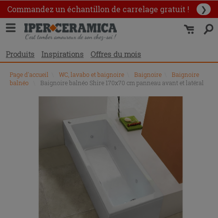
Commandez un échantillon
de carrelage gratuit !
❯
Produits
Inspirations
Offres du mois
Page d'accueil
\
WC, lavabo et baignoire
\
Baignoire
\
Baignoire
balnéo
\
Baignoire balnéo Shire 170x70 cm panneau avant et latéral