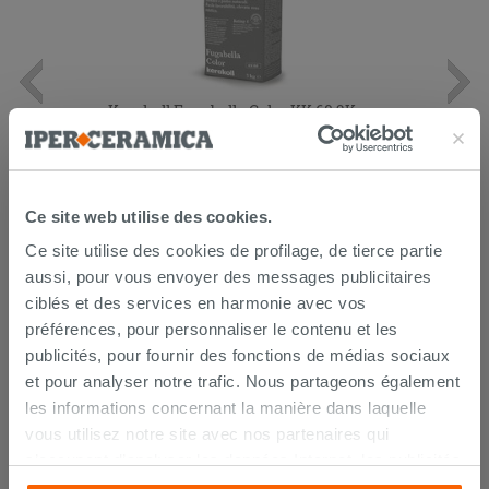
Kerakoll Fugabella Color KK 68 3Kg
Joint ciment
12,99 €
/PC
Ce site web utilise des cookies.
AJOUTER AU PANIER
Ce site utilise des cookies de profilage, de tierce partie
aussi, pour vous envoyer des messages publicitaires
ciblés et des services en harmonie avec vos
préférences, pour personnaliser le contenu et les
publicités, pour fournir des fonctions de médias sociaux
et pour analyser notre trafic. Nous partageons également
les informations concernant la manière dans laquelle
vous utilisez notre site avec nos partenaires qui
s’occupent d’analyser les données Internet, les publicités
LIVRAISON GARANTIE
et les réseaux sociaux. Lesdits partenaires pourraient