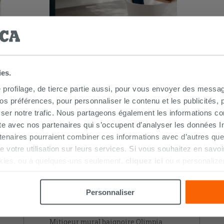
ies.
S AUSSI…
e profilage, de tierce partie aussi, pour vous envoyer des messag
 préférences, pour personnaliser le contenu et les publicités, p
ser notre trafic. Nous partageons également les informations c
ite avec nos partenaires qui s’occupent d’analyser les données Int
tenaires pourraient combiner ces informations avec d’autres que
r de votre utilisation sur leurs services. Si vous souhaitez en sav
kies, ou à quelques-uns seulement,
cliquez ici
ou « personalize
la touche « Acceptez tout ». En cliquant sur la touche « X », vou
n des cookies techniques uniquement.
Personnaliser
Mitigeur mural baignoire Olimpia