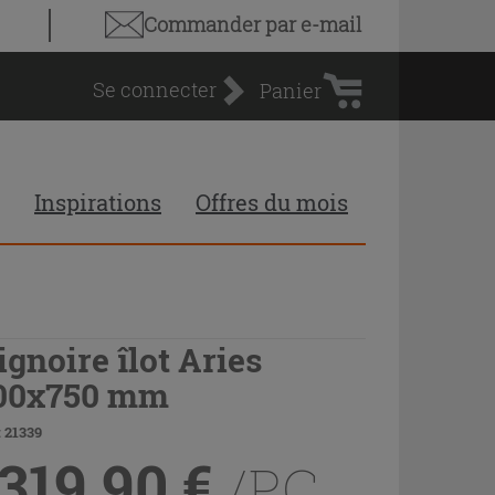
Panier
Commander par e-mail
d'achat
Se connecter
Panier
Inspirations
Offres du mois
ignoire îlot Aries
00x750 mm
 21339
 319,90
€
/PC