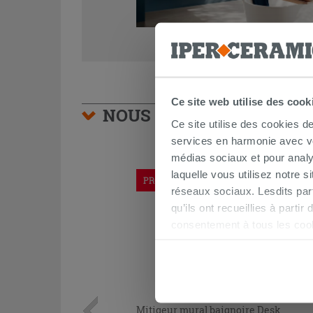
Ce site web utilise des cook
NOUS VOUS CONSEILLON
Ce site utilise des cookies d
services en harmonie avec vos
médias sociaux et pour analy
laquelle vous utilisez notre s
PROMO
réseaux sociaux. Lesdits par
qu’ils ont recueillies à parti
consentement à tous les coo
être exprimé en cliquant sur 
naviguer après l'installatio
Mitigeur mural baignoire Desk