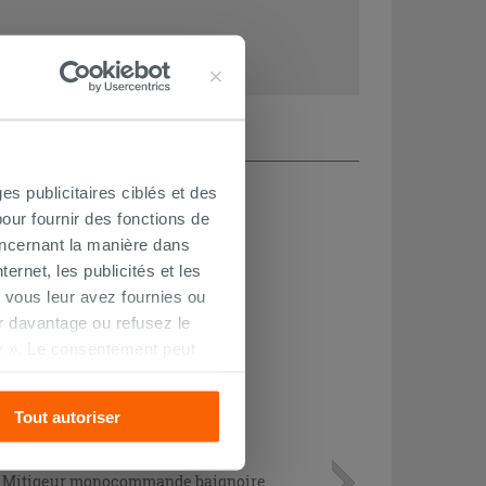
es publicitaires ciblés et des
our fournir des fonctions de
oncernant la manière dans
ernet, les publicités et les
PROMO
 vous leur avez fournies ou
oir davantage ou refusez le
r ». Le consentement peut
s pourrez continuer à
Tout autoriser
Mitigeur monocommande baignoire