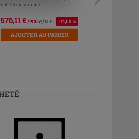
îlot Detroit chrome
576,11 €
669,90 €
-14,00 %
/PC
AJOUTER AU PANIER
CHETÉ