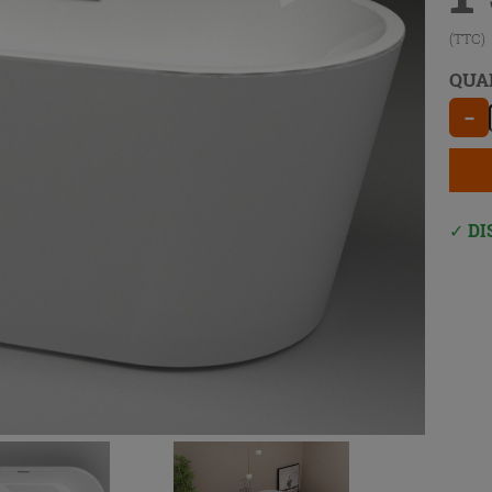
(TTC)
QUA
−
DI