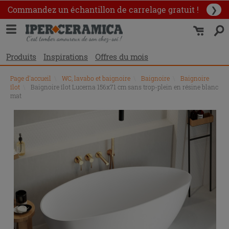
Commandez un échantillon
de carrelage gratuit !
❯
Produits
Inspirations
Offres du mois
Page d'accueil
\
WC, lavabo et baignoire
\
Baignoire
\
Baignoire
îlot
\
Baignoire îlot Lucerna 156x71 cm sans trop-plein en résine blanc
mat