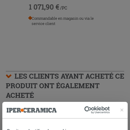
1 071,90 €
/PC
Commandable en magasin ou via le
service client
LES CLIENTS AYANT ACHETÉ CE
PRODUIT ONT ÉGALEMENT
ACHETÉ