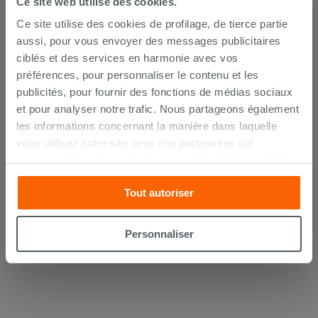
Ce site web utilise des cookies.
Ce site utilise des cookies de profilage, de tierce partie
aussi, pour vous envoyer des messages publicitaires
ciblés et des services en harmonie avec vos
préférences, pour personnaliser le contenu et les
publicités, pour fournir des fonctions de médias sociaux
et pour analyser notre trafic. Nous partageons également
Lot de 2 coudes sous lavabo 45° laiton
chromé
les informations concernant la manière dans laquelle
vous utilisez notre site avec nos partenaires qui
14,90 €
s’occupent d’analyser les données Internet, les publicités
/PC
et les réseaux sociaux. Lesdits partenaires pourraient
Tout autoriser
combiner ces informations avec d’autres que vous leur
AJOUTER AU PANIER
avez fournies ou qu’ils ont recueillies à partir de votre
utilisation sur leurs services. Si vous souhaitez en savoir
Personnaliser
davantage ou refusez le consentement à tous les
cookies, ou à quelques-uns seulement,
cliquez ici
ou
« personalizer ». Le consentement peut être exprimé en
cliquant sur la touche « Acceptez tout ». En cliquant sur
la touche « X », vous pourrez continuer à naviguer après