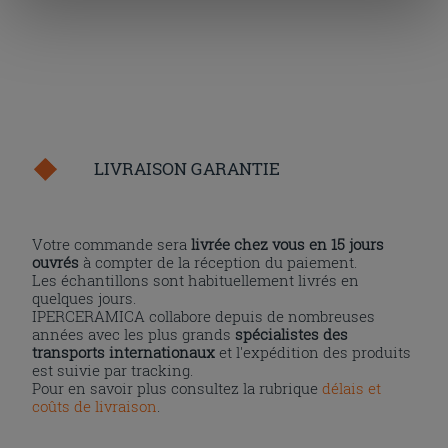
« personalizer ». Le consentement peut être exprimé en
cliquant sur la touche « Acceptez tout ». En cliquant sur
la touche « X », vous pourrez continuer à naviguer après
l'installation des cookies techniques uniquement.
LIVRAISON GARANTIE
Votre commande sera
livrée chez vous en 15 jours
ouvrés
à compter de la réception du paiement.
Les échantillons sont habituellement livrés en
quelques jours.
IPERCERAMICA collabore depuis de nombreuses
années avec les plus grands
spécialistes des
transports internationaux
et l'expédition des produits
est suivie par tracking.
Pour en savoir plus consultez la rubrique
délais et
coûts de livraison
.