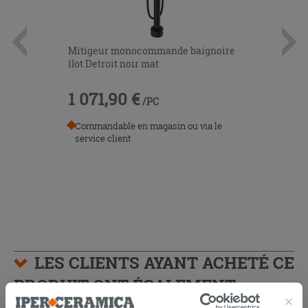
Mitigeur monocommande baignoire
îlot Detroit noir mat
1 071,90 €
/PC
Commandable en magasin ou via le
service client
LES CLIENTS AYANT ACHETÉ CE
PRODUIT ONT ÉGALEMENT
ACHETÉ