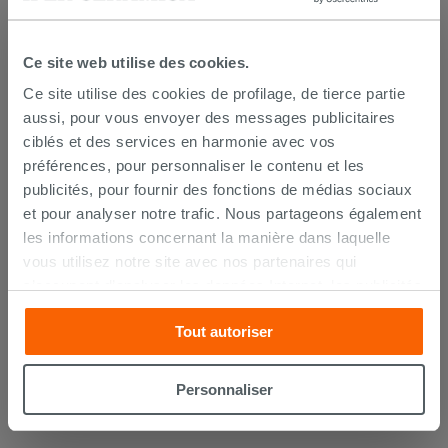
Ce site web utilise des cookies.
Ce site utilise des cookies de profilage, de tierce partie
aussi, pour vous envoyer des messages publicitaires
ciblés et des services en harmonie avec vos
préférences, pour personnaliser le contenu et les
publicités, pour fournir des fonctions de médias sociaux
et pour analyser notre trafic. Nous partageons également
les informations concernant la manière dans laquelle
vous utilisez notre site avec nos partenaires qui
Protection acoustique Otval pour
s’occupent d’analyser les données Internet, les publicités
sanitaires adossés au mur
et les réseaux sociaux. Lesdits partenaires pourraient
Tout autoriser
combiner ces informations avec d’autres que vous leur
8,50 €
/PC
avez fournies ou qu’ils ont recueillies à partir de votre
utilisation sur leurs services. Si vous souhaitez en savoir
Personnaliser
AJOUTER AU PANIER
davantage ou refusez le consentement à tous les
cookies, ou à quelques-uns seulement,
cliquez ici
ou