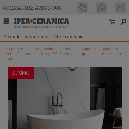
COMMANDEZ AVEC NOUS
Produits
Inspirations
Offres du mois
Page d'accueil
\
WC, lavabo et baignoire
\
Baignoire
\
Baignoire
îlot
\
Baignoire îlot Zurigo 160x71 cm sans trop-plein en résine blanc
mat
PROMO