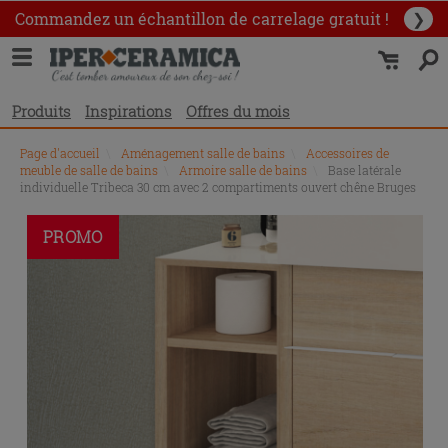
Commandez un échantillon
de carrelage gratuit !
❯
Produits
Inspirations
Offres du mois
Page d'accueil
\
Aménagement salle de bains
\
Accessoires de
meuble de salle de bains
\
Armoire salle de bains
\
Base latérale
individuelle Tribeca 30 cm avec 2 compartiments ouvert chêne Bruges
PROMO