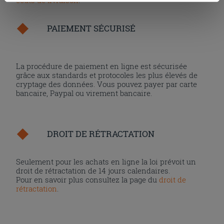
cookies, ou à quelques-uns seulement,
cliquez ici
ou
« personalizer ». Le consentement peut être exprimé en
cliquant sur la touche « Acceptez tout ». En cliquant sur
PAIEMENT SÉCURISÉ
la touche « X », vous pourrez continuer à naviguer après
l'installation des cookies techniques uniquement.
La procédure de paiement en ligne est sécurisée
grâce aux standards et protocoles les plus élevés de
cryptage des données. Vous pouvez payer par carte
bancaire, Paypal ou virement bancaire.
DROIT DE RÉTRACTATION
Seulement pour les achats en ligne la loi prévoit un
droit de rétractation de 14 jours calendaires.
Pour en savoir plus consultez la page du
droit de
rétractation
.