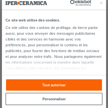
Ce site web utilise des cookies.
Ce site utilise des cookies de profilage, de tierce partie
aussi, pour vous envoyer des messages publicitaires
ciblés et des services en harmonie avec vos
préférences, pour personnaliser le contenu et les
LIVRAISON GARANTIE
publicités, pour fournir des fonctions de médias sociaux
et pour analyser notre trafic. Nous partageons également
les informations concernant la manière dans laquelle
vous utilisez notre site avec nos partenaires qui
Votre commande sera
livrée chez vous en 15 jours
ouvrés
à compter de la réception du paiement.
s’occupent d’analyser les données Internet, les publicités
Les échantillons sont habituellement livrés en
et les réseaux sociaux. Lesdits partenaires pourraient
quelques jours.
Tout autoriser
combiner ces informations avec d’autres que vous leur
IPERCERAMICA collabore depuis de nombreuses
années avec les plus grands
spécialistes des
avez fournies ou qu’ils ont recueillies à partir de votre
transports internationaux
et l'expédition des produits
utilisation sur leurs services. Si vous souhaitez en savoir
est suivie par tracking.
Personnaliser
davantage ou refusez le consentement à tous les
Pour en savoir plus consultez la rubrique
délais et
coûts de livraison
.