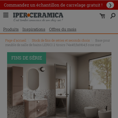
Commandez un échantillon
de carrelage gratuit !
❯
Produits
Inspirations
Offres du mois
Page d'accueil
\
Stock de fins de séries et seconds choix
\
Base pour
meuble de salle de bains LERICI 2 tiroirs 74x45,5xH64,5 rose mat
PROMO
FINS DE SÉRIE