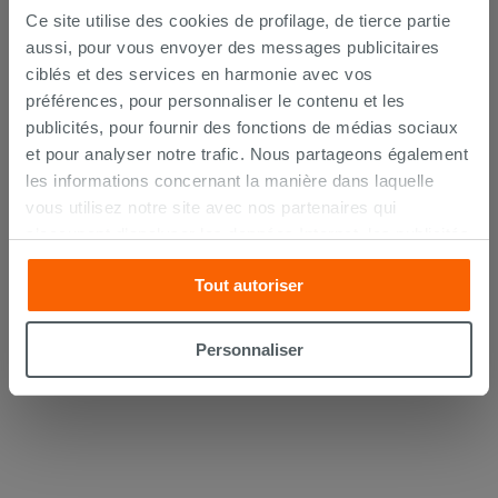
Ce site utilise des cookies de profilage, de tierce partie
aussi, pour vous envoyer des messages publicitaires
ciblés et des services en harmonie avec vos
préférences, pour personnaliser le contenu et les
publicités, pour fournir des fonctions de médias sociaux
Siphon sous lavabo gain de place en
et pour analyser notre trafic. Nous partageons également
polypropylène blanc
les informations concernant la manière dans laquelle
vous utilisez notre site avec nos partenaires qui
12,90 €
/PC
s’occupent d’analyser les données Internet, les publicités
et les réseaux sociaux. Lesdits partenaires pourraient
AJOUTER AU PANIER
Tout autoriser
combiner ces informations avec d’autres que vous leur
avez fournies ou qu’ils ont recueillies à partir de votre
utilisation sur leurs services. Si vous souhaitez en savoir
Personnaliser
davantage ou refusez le consentement à tous les
cookies, ou à quelques-uns seulement,
cliquez ici
ou
« personalizer ». Le consentement peut être exprimé en
cliquant sur la touche « Acceptez tout ». En cliquant sur
la touche « X », vous pourrez continuer à naviguer après