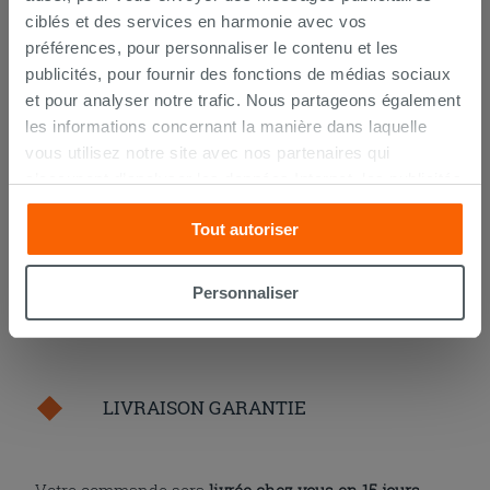
ciblés et des services en harmonie avec vos
Lot de 2 coudes sous lavabo 45° laiton
préférences, pour personnaliser le contenu et les
chromé
publicités, pour fournir des fonctions de médias sociaux
et pour analyser notre trafic. Nous partageons également
14,90 €
/PC
les informations concernant la manière dans laquelle
vous utilisez notre site avec nos partenaires qui
AJOUTER AU PANIER
s’occupent d’analyser les données Internet, les publicités
et les réseaux sociaux. Lesdits partenaires pourraient
Tout autoriser
combiner ces informations avec d’autres que vous leur
avez fournies ou qu’ils ont recueillies à partir de votre
utilisation sur leurs services. Si vous souhaitez en savoir
Personnaliser
davantage ou refusez le consentement à tous les
cookies, ou à quelques-uns seulement,
cliquez ici
ou
« personalizer ». Le consentement peut être exprimé en
cliquant sur la touche « Acceptez tout ». En cliquant sur
LIVRAISON GARANTIE
la touche « X », vous pourrez continuer à naviguer après
l'installation des cookies techniques uniquement.
Votre commande sera
livrée chez vous en 15 jours