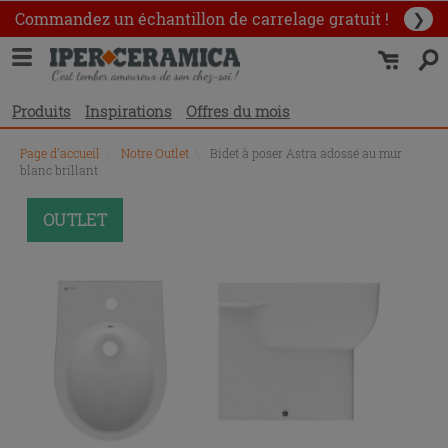
Commandez un échantillon
de carrelage gratuit !
❯
Produits
Inspirations
Offres du mois
Page d'accueil
\
Notre Outlet
\
Bidet à poser Astra adossé au mur
blanc brillant
OUTLET