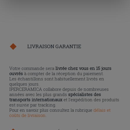
« personalizer ». Le consentement peut être exprimé en
cliquant sur la touche « Acceptez tout ». En cliquant sur
la touche « X », vous pourrez continuer à naviguer après
l'installation des cookies techniques uniquement.
LIVRAISON GARANTIE
Votre commande sera
livrée chez vous en 15 jours
ouvrés
à compter de la réception du paiement.
Les échantillons sont habituellement livrés en
quelques jours.
IPERCERAMICA collabore depuis de nombreuses
années avec les plus grands
spécialistes des
transports internationaux
et l'expédition des produits
est suivie par tracking.
Pour en savoir plus consultez la rubrique
délais et
coûts de livraison
.