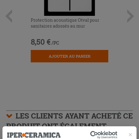
Protection acoustique Otval pour
sanitaires adossés au mur
8,50 €
/PC
AJOUTER AU PANIER
LES CLIENTS AYANT ACHETÉ CE
PRODUIT ONT ÉGALEMENT
ACHETÉ