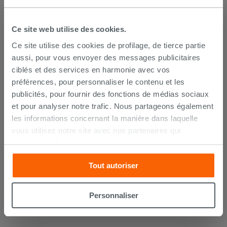
Ce site web utilise des cookies.
Ce site utilise des cookies de profilage, de tierce partie
aussi, pour vous envoyer des messages publicitaires
ciblés et des services en harmonie avec vos
préférences, pour personnaliser le contenu et les
publicités, pour fournir des fonctions de médias sociaux
et pour analyser notre trafic. Nous partageons également
les informations concernant la manière dans laquelle
vous utilisez notre site avec nos partenaires qui
Abattant WC Astra Slim Soft-Close
s’occupent d’analyser les données Internet, les publicités
blanc
et les réseaux sociaux. Lesdits partenaires pourraient
Tout autoriser
combiner ces informations avec d’autres que vous leur
34,90 €
/PC
avez fournies ou qu’ils ont recueillies à partir de votre
utilisation sur leurs services. Si vous souhaitez en savoir
AJOUTER AU PANIER
Personnaliser
davantage ou refusez le consentement à tous les
cookies, ou à quelques-uns seulement,
cliquez ici
ou