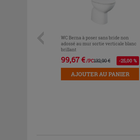
WC Berna à poser sans bride non
adossé au mur sortie verticale blanc
brillant
99,67 €
132,90 €
-25,00 %
/PC
AJOUTER AU PANIER