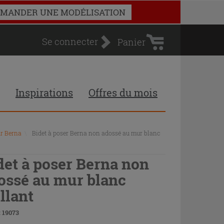
Panier
MANDER UNE MODÉLISATION
d'achat
Se connecter
Panier
Inspirations
Offres du mois
ur Berna
\
Bidet à poser Berna non adossé au mur blanc
det à poser Berna non
ossé au mur blanc
illant
 19073