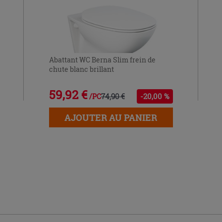
Abattant WC Berna Slim frein de
chute blanc brillant
59,92 €
74,90 €
-20,00 %
/PC
AJOUTER AU PANIER