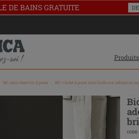
LE DE BAINS GRATUITE
DE
Produits
WC sans réservoir à poser
\
WC + bidet à poser sans bride non adossé au m
Bi
ad
br
CODE :