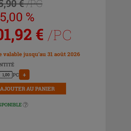
5,90 €
/PC
25,00 %
01,92
€
/PC
e valable jusqu’au 31 août 2026
NTITÉ
+
PC
AJOUTER AU PANIER
SPONIBLE