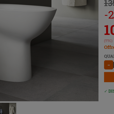
13
-
1
(TTC)
Offr
QUA
−
DI