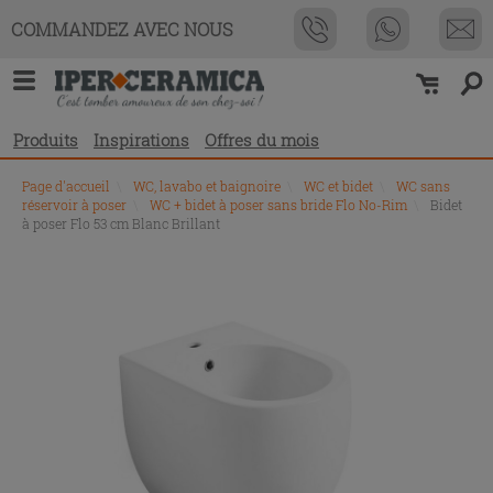
COMMANDEZ AVEC NOUS
Produits
Inspirations
Offres du mois
Page d'accueil
\
WC, lavabo et baignoire
\
WC et bidet
\
WC sans
réservoir à poser
\
WC + bidet à poser sans bride Flo No-Rim
\
Bidet
à poser Flo 53 cm Blanc Brillant