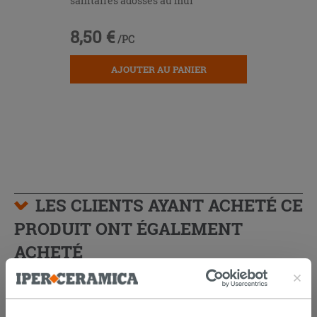
sanitaires adossés au mur
8,50 €
/PC
AJOUTER AU PANIER
LES CLIENTS AYANT ACHETÉ CE
PRODUIT ONT ÉGALEMENT
ACHETÉ