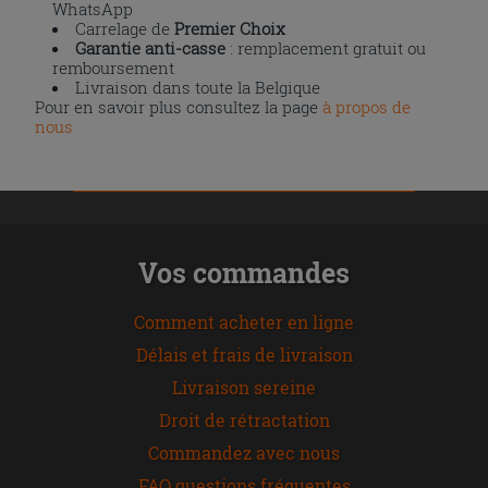
WhatsApp
Carrelage de
Premier Choix
Garantie anti-casse
: remplacement gratuit ou
remboursement
Livraison dans toute la Belgique
Pour en savoir plus consultez la page
à propos de
nous
Vos commandes
Comment acheter en ligne
Délais et frais de livraison
Livraison sereine
Droit de rétractation
Commandez avec nous
FAQ questions fréquentes