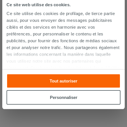
Ce site web utilise des cookies.
Ce site utilise des cookies de profilage, de tierce partie
aussi, pour vous envoyer des messages publicitaires
ciblés et des services en harmonie avec vos
préférences, pour personnaliser le contenu et les
publicités, pour fournir des fonctions de médias sociaux
et pour analyser notre trafic. Nous partageons également
Abattant WC FLAT Flo blanc brillant
les informations concernant la manière dans laquelle
vous utilisez notre site avec nos partenaires qui
s’occupent d’analyser les données Internet, les publicités
110,90 €
/PC
et les réseaux sociaux. Lesdits partenaires pourraient
Tout autoriser
combiner ces informations avec d’autres que vous leur
Commandable en magasin ou via le
avez fournies ou qu’ils ont recueillies à partir de votre
service client
utilisation sur leurs services. Si vous souhaitez en savoir
Personnaliser
davantage ou refusez le consentement à tous les
cookies, ou à quelques-uns seulement,
cliquez ici
ou
« personalizer ». Le consentement peut être exprimé en
cliquant sur la touche « Acceptez tout ». En cliquant sur