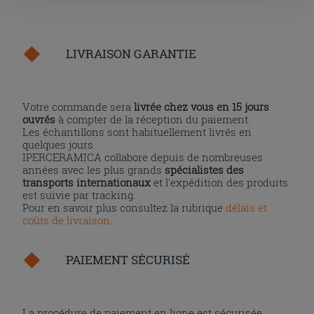
la touche « X », vous pourrez continuer à naviguer après
l'installation des cookies techniques uniquement.
LIVRAISON GARANTIE
Votre commande sera
livrée chez vous en 15 jours
ouvrés
à compter de la réception du paiement.
Les échantillons sont habituellement livrés en
quelques jours.
IPERCERAMICA collabore depuis de nombreuses
années avec les plus grands
spécialistes des
transports internationaux
et l'expédition des produits
est suivie par tracking.
Pour en savoir plus consultez la rubrique
délais et
coûts de livraison
.
PAIEMENT SÉCURISÉ
La procédure de paiement en ligne est sécurisée