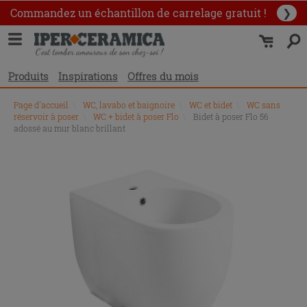
Commandez un échantillon
de carrelage gratuit !
❯
Produits
Inspirations
Offres du mois
Page d'accueil
\
WC, lavabo et baignoire
\
WC et bidet
\
WC sans
réservoir à poser
\
WC + bidet à poser Flo
\
Bidet à poser Flo 56
adossé au mur blanc brillant