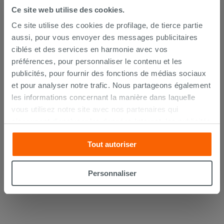
Ce site web utilise des cookies.
Ce site utilise des cookies de profilage, de tierce partie
aussi, pour vous envoyer des messages publicitaires
ciblés et des services en harmonie avec vos
préférences, pour personnaliser le contenu et les
publicités, pour fournir des fonctions de médias sociaux
et pour analyser notre trafic. Nous partageons également
WC monobloc Flo 60x36 cm adossé
les informations concernant la manière dans laquelle
au mur sortie horizontale/verticale
vous utilisez notre site avec nos partenaires qui
blanc brillant
s’occupent d’analyser les données Internet, les publicités
325,90 €
/PC
et les réseaux sociaux. Lesdits partenaires pourraient
Tout autoriser
combiner ces informations avec d’autres que vous leur
AJOUTER AU PANIER
avez fournies ou qu’ils ont recueillies à partir de votre
utilisation sur leurs services. Si vous souhaitez en savoir
Personnaliser
davantage ou refusez le consentement à tous les
cookies, ou à quelques-uns seulement,
cliquez ici
ou
« personalizer ». Le consentement peut être exprimé en
cliquant sur la touche « Acceptez tout ». En cliquant sur