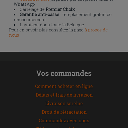
WhatsApp
Carrelage de
Premier Choix
Garantie anti-casse
: remplacement gratuit ou
remboursement
Livraison dans toute la Belgique
Pour en savoir plus consultez la page
à propos de
nous
Vos commandes
Comment acheter en ligne
Délais et frais de livraison
Livraison sereine
Droit de rétractation
Commandez avec nous