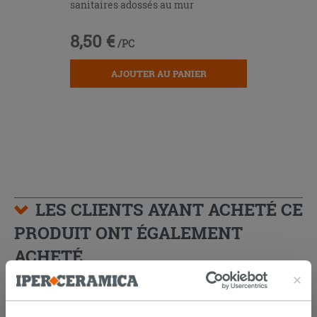
sanitaires adossés au mur
8,50 €
/PC
AJOUTER AU PANIER
LES CLIENTS AYANT ACHETÉ CE
PRODUIT ONT ÉGALEMENT
ACHETÉ