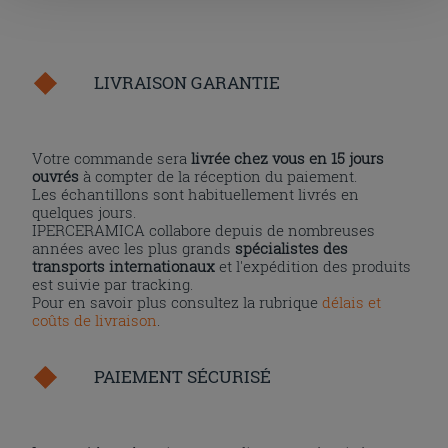
la touche « X », vous pourrez continuer à naviguer après
l'installation des cookies techniques uniquement.
LIVRAISON GARANTIE
Votre commande sera
livrée chez vous en 15 jours
ouvrés
à compter de la réception du paiement.
Les échantillons sont habituellement livrés en
quelques jours.
IPERCERAMICA collabore depuis de nombreuses
années avec les plus grands
spécialistes des
transports internationaux
et l'expédition des produits
est suivie par tracking.
Pour en savoir plus consultez la rubrique
délais et
coûts de livraison
.
PAIEMENT SÉCURISÉ