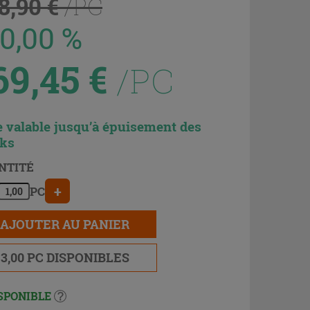
8,90 €
/PC
50,00 %
69,45
€
/PC
e valable jusqu’à épuisement des
cks
NTITÉ
+
PC
AJOUTER AU PANIER
3,00 PC DISPONIBLES
SPONIBLE