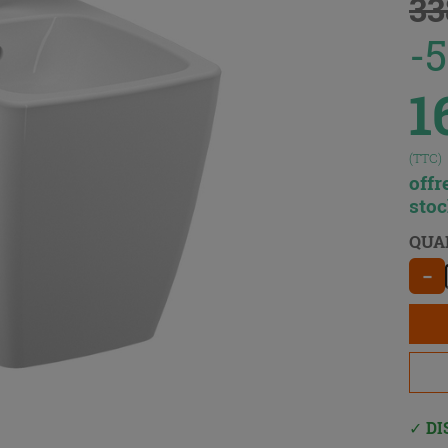
33
-
1
(TTC)
offr
sto
QUA
−
DI