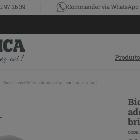
1 97 26 39
Commander via WhatsApp
Produits
\
Bidet à poser Metropole adossé au mur blanc brillant
Bi
ad
br
CODE :