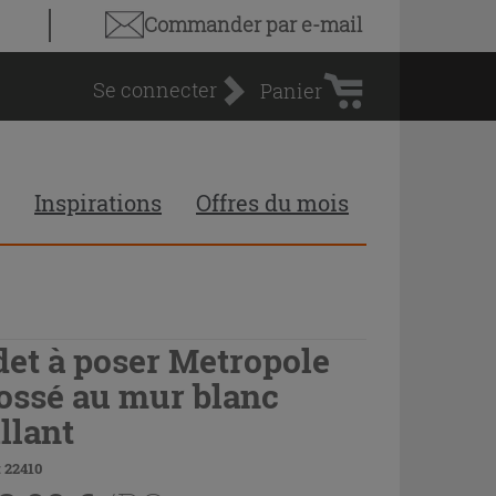
Panier
Commander par e-mail
d'achat
Se connecter
Panier
Inspirations
Offres du mois
det à poser Metropole
ossé au mur blanc
illant
 22410