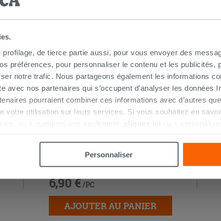
S AUSSI…
ies.
e profilage, de tierce partie aussi, pour vous envoyer des messag
 préférences, pour personnaliser le contenu et les publicités, p
ser notre trafic. Nous partageons également les informations c
ite avec nos partenaires qui s’occupent d’analyser les données Int
tenaires pourraient combiner ces informations avec d’autres que
r de votre utilisation sur leurs services. Si vous souhaitez en sav
kies, ou à quelques-uns seulement,
cliquez ici
ou « personalize
la touche « Acceptez tout ». En cliquant sur la touche « X », vou
n des cookies techniques uniquement.
Fischer Kit fixations horizontales
Personnaliser
pour WC et bidet - 2 pièces
6,90 €
/PC
AJOUTER AU PANIER