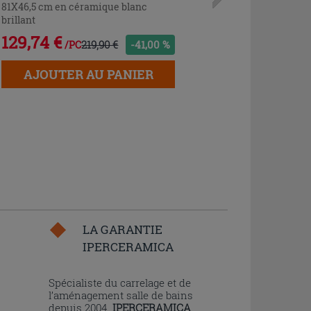
81X46,5 cm en céramique blanc
brillant
129,74 €
219,90 €
-41,00 %
/PC
AJOUTER AU PANIER
LA GARANTIE
IPERCERAMICA
n
Spécialiste du carrelage et de
l’aménagement salle de bains
depuis 2004,
IPERCERAMICA