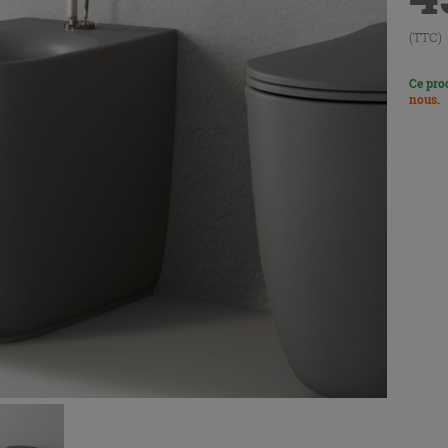
(TTC)
Ce pro
nous
.