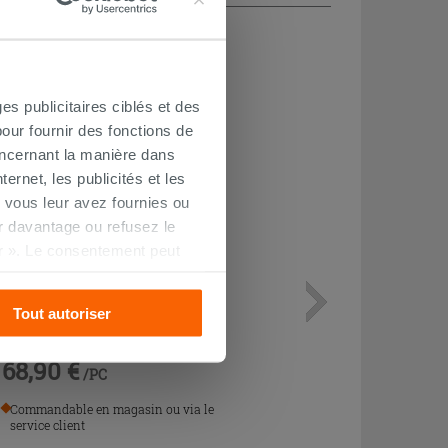
es publicitaires ciblés et des
our fournir des fonctions de
oncernant la manière dans
ernet, les publicités et les
 vous leur avez fournies ou
oir davantage ou refusez le
r ». Le consentement peut
s pourrez continuer à
Bonde clic clac Nolita avec
Tout autoriser
écoulement libre acier mat
68,90 €
/PC
Commandable en magasin ou via le
service client