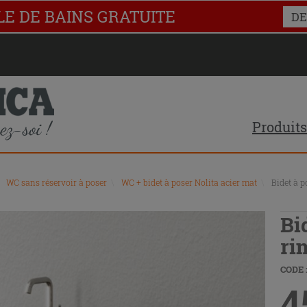
LE DE BAINS GRATUITE
DE
Produits
WC sans réservoir à poser
\
WC + bidet à poser Nolita acier mat
\
Bidet à p
Bi
ri
CODE :
4