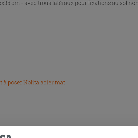
x35 cm - avec trous latéraux pour fixations au sol no
t à poser Nolita acier mat