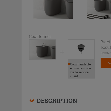
Coordonner
Bidet
écoul
Combin
A
Commandable
en magasin ou
via le service
client
DESCRIPTION