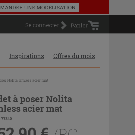
Panier
MANDER UNE MODÉLISATION
d'achat
Se connecter
Panier
Inspirations
Offres du mois
oser Nolita rimless acier mat
det à poser Nolita
mless acier mat
 77340
52,90
€
/PC