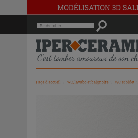
MODÉLISATION 3D SAL
Menu
Rechercher
de
l'historique
des
recherches
et
du
contenu
recommandé
Page d'accueil
\
WC, lavabo et baignoire
\
WC et bidet
\
du
site