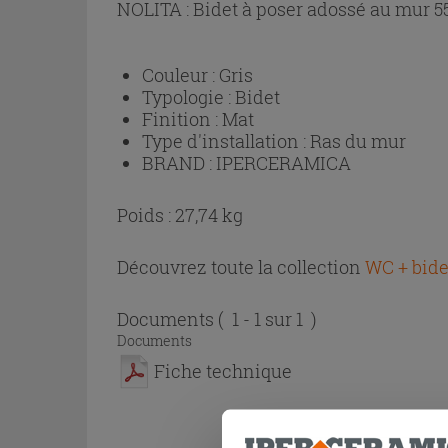
NOLITA : Bidet à poser adossé au mur 55
Couleur :
Gris
Typologie :
Bidet
Finition :
Mat
Type d'installation :
Ras du mur
BRAND :
IPERCERAMICA
Poids : 27,74 kg
Découvrez toute la collection
WC + bide
Documents
( 1 - 1 sur 1 )
Documents
Fiche technique