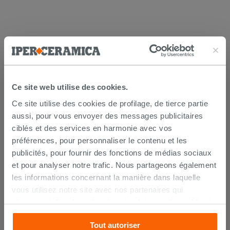
LES CLIENTS AYANT ACHETÉ CE
Ce site web utilise des cookies.
PRODUIT ONT ÉGALEMENT
Ce site utilise des cookies de profilage, de tierce partie
ACHETÉ
aussi, pour vous envoyer des messages publicitaires
ciblés et des services en harmonie avec vos
préférences, pour personnaliser le contenu et les
publicités, pour fournir des fonctions de médias sociaux
et pour analyser notre trafic. Nous partageons également
les informations concernant la manière dans laquelle
vous utilisez notre site avec nos partenaires qui
s’occupent d’analyser les données Internet, les publicités
et les réseaux sociaux. Lesdits partenaires pourraient
Tout autoriser
combiner ces informations avec d’autres que vous leur