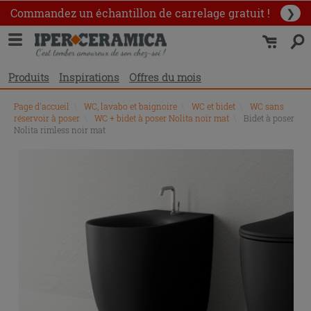
Commandez un échantillon
de carrelage gratuit !
❯
Produits
Inspirations
Offres du mois
Page d'accueil
\
WC, lavabo et baignoire
\
WC et bidet
\
WC sans
réservoir à poser
\
WC + bidet à poser Nolita noir mat
\
Bidet à poser
Nolita rimless noir mat