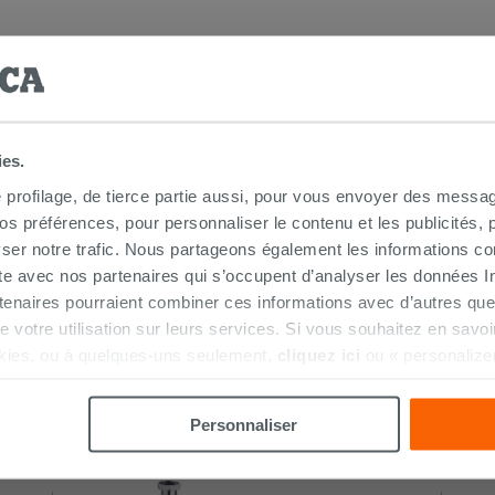
fins de séries et seconds choix
ies.
e profilage, de tierce partie aussi, pour vous envoyer des messag
 préférences, pour personnaliser le contenu et les publicités, p
ser notre trafic. Nous partageons également les informations c
ite avec nos partenaires qui s’occupent d’analyser les données Int
tenaires pourraient combiner ces informations avec d’autres que
HETÉ CE PRODUIT ONT ÉGALEMENT A
r de votre utilisation sur leurs services. Si vous souhaitez en sav
kies, ou à quelques-uns seulement,
cliquez ici
ou « personalize
la touche « Acceptez tout ». En cliquant sur la touche « X », vou
n des cookies techniques uniquement.
Personnaliser