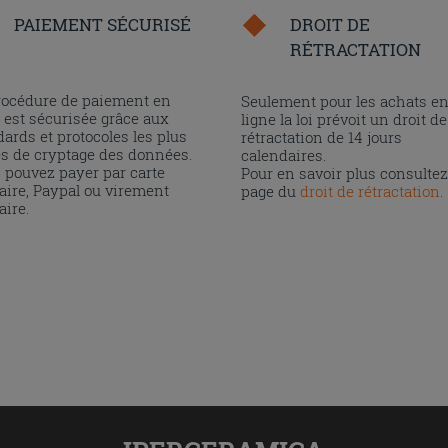
PAIEMENT SÉCURISÉ
DROIT DE
RÉTRACTATION
rocédure de paiement en
Seulement pour les achats e
 est sécurisée grâce aux
ligne la loi prévoit un droit de
ards et protocoles les plus
rétractation de 14 jours
és de cryptage des données.
calendaires.
 pouvez payer par carte
Pour en savoir plus consultez
aire, Paypal ou virement
page du
droit de rétractation
.
aire.