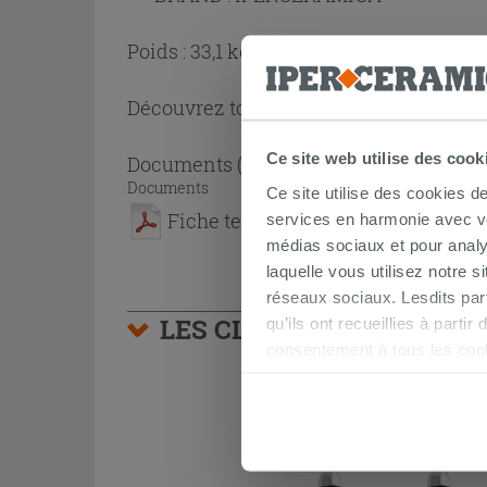
Poids : 33,1 kg
Découvrez toute la collection
Stock de 
Ce site web utilise des cook
Documents
( 1 - 1 sur 1 )
Documents
Ce site utilise des cookies d
Fiche technique
services en harmonie avec vos
médias sociaux et pour analy
laquelle vous utilisez notre s
réseaux sociaux. Lesdits par
LES CLIENTS AYANT AC
qu’ils ont recueillies à parti
consentement à tous les coo
être exprimé en cliquant sur 
naviguer après l'installatio