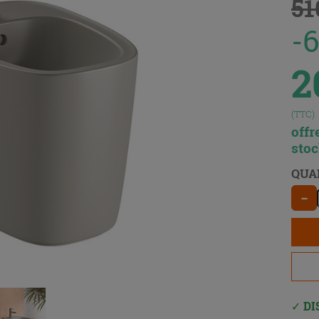
51
-
2
(TTC)
offr
sto
QUA
−
DI