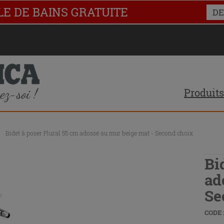
LE DE BAINS GRATUITE
DE
Produits
\
Bidet à poser Plural 55 cm adossé au mur beige mat - Second choix
Bi
ad
Se
CODE :