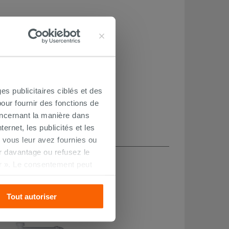
es publicitaires ciblés et des
our fournir des fonctions de
oncernant la manière dans
ernet, les publicités et les
 vous leur avez fournies ou
CHETÉ
oir davantage ou refusez le
r ». Le consentement peut
s pourrez continuer à
Tout autoriser