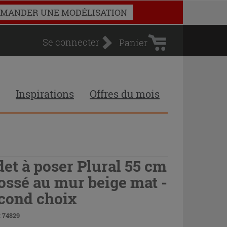
Panier
MANDER UNE MODÉLISATION
d'achat
Se connecter
Panier
Inspirations
Offres du mois
det à poser Plural 55 cm
ossé au mur beige mat -
cond choix
 74829