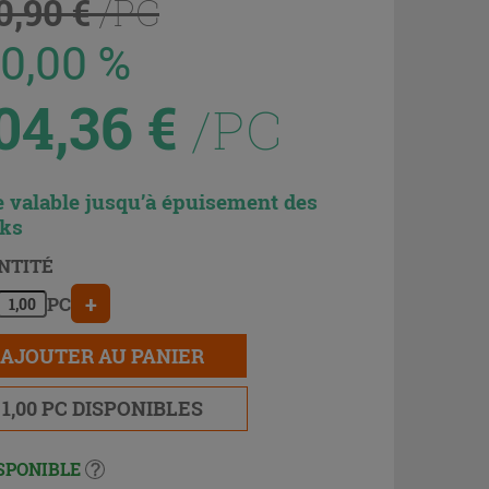
0,90 €
/PC
60,00 %
04,36
€
/PC
e valable jusqu’à épuisement des
cks
NTITÉ
+
PC
AJOUTER AU PANIER
1,00 PC DISPONIBLES
SPONIBLE