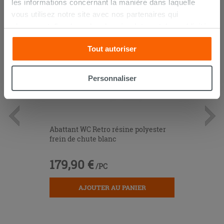
les informations concernant la manière dans laquelle
vous utilisez notre site avec nos partenaires qui
s’occupent d’analyser les données Internet, les publicités
et les réseaux sociaux. Lesdits partenaires pourraient
Tout autoriser
combiner ces informations avec d’autres que vous leur
avez fournies ou qu’ils ont recueillies à partir de votre
utilisation sur leurs services. Si vous souhaitez en savoir
Personnaliser
davantage ou refusez le consentement à tous les
cookies, ou à quelques-uns seulement,
cliquez ici
ou
« personalizer ». Le consentement peut être exprimé en
cliquant sur la touche « Acceptez tout ». En cliquant sur
Abattant WC Retro résine polyester
la touche « X », vous pourrez continuer à naviguer après
frein de chute blanc
l'installation des cookies techniques uniquement.
179,90 €
/PC
AJOUTER AU PANIER