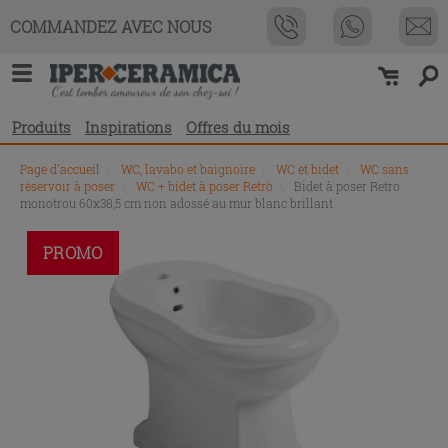
COMMANDEZ AVEC NOUS
Produits
Inspirations
Offres du mois
Page d'accueil
\
WC, lavabo et baignoire
\
WC et bidet
\
WC sans
réservoir à poser
\
WC + bidet à poser Retrò
\
Bidet à poser Retro
monotrou 60x38,5 cm non adossé au mur blanc brillant
PROMO