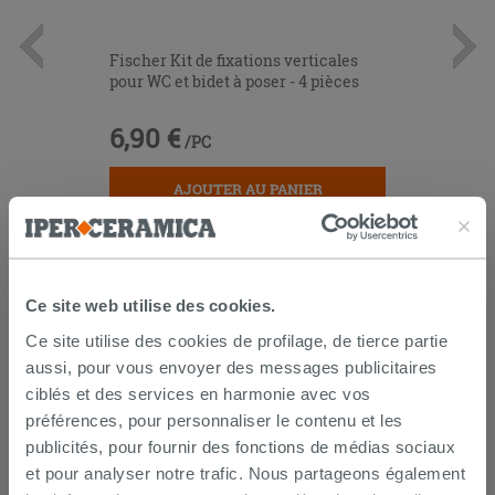
Fischer Kit de fixations verticales
pour WC et bidet à poser - 4 pièces
6,90 €
/PC
AJOUTER AU PANIER
Ce site web utilise des cookies.
Ce site utilise des cookies de profilage, de tierce partie
aussi, pour vous envoyer des messages publicitaires
LES CLIENTS AYANT ACHETÉ CE
ciblés et des services en harmonie avec vos
préférences, pour personnaliser le contenu et les
PRODUIT ONT ÉGALEMENT
publicités, pour fournir des fonctions de médias sociaux
ACHETÉ
et pour analyser notre trafic. Nous partageons également