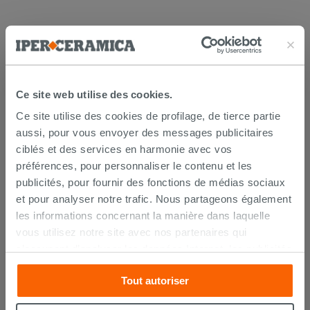
LES CLIENTS AYANT ACHETÉ CE
PRODUIT ONT ÉGALEMENT
Ce site web utilise des cookies.
ACHETÉ
Ce site utilise des cookies de profilage, de tierce partie
aussi, pour vous envoyer des messages publicitaires
ciblés et des services en harmonie avec vos
préférences, pour personnaliser le contenu et les
PROMO
publicités, pour fournir des fonctions de médias sociaux
et pour analyser notre trafic. Nous partageons également
les informations concernant la manière dans laquelle
vous utilisez notre site avec nos partenaires qui
s’occupent d’analyser les données Internet, les publicités
et les réseaux sociaux. Lesdits partenaires pourraient
Tout autoriser
combiner ces informations avec d’autres que vous leur
WC à poser Wiki sans bride
avez fournies ou qu’ils ont recueillies à partir de votre
évacuation universelle blanc