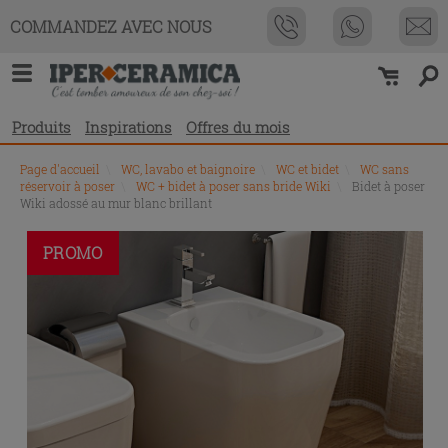
COMMANDEZ AVEC NOUS
Produits
Inspirations
Offres du mois
Page d'accueil
\
WC, lavabo et baignoire
\
WC et bidet
\
WC sans
réservoir à poser
\
WC + bidet à poser sans bride Wiki
\
Bidet à poser
Wiki adossé au mur blanc brillant
PROMO