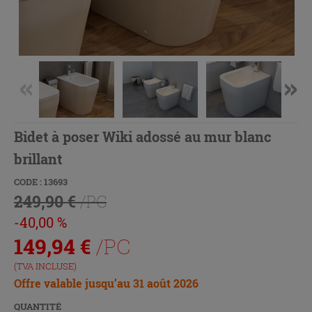
Bidet à poser Wiki adossé au mur blanc
brillant
CODE : 13693
249,90 €
/PC
-40,00 %
149,94
€
/PC
(TVA INCLUSE)
Offre valable jusqu’au 31 août 2026
QUANTITÉ