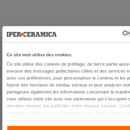
LIVRAISON GARANTIE
Ce site web utilise des cookies.
Ce site utilise des cookies de profilage, de tierce partie auss
envoyer des messages publicitaires ciblés et des services 
Votre commande sera
livrée chez vous en 15 jours
avec vos préférences, pour personnaliser le contenu et les pu
ouvrés
à compter de la réception du paiement.
fournir des fonctions de médias sociaux et pour analyser notr
Les échantillons sont habituellement livrés en
partageons également les informations concernant la manièr
quelques jours.
IPERCERAMICA collabore depuis de nombreuses
vous utilisez notre site avec nos partenaires qui s’occupent 
années avec les plus grands
spécialistes des
données Internet, les publicités et les réseaux sociaux. Lesd
transports internationaux
et l'expédition des produits
pourraient combiner ces informations avec d’autres que vous
est suivie par tracking.
Pour en savoir plus consultez la rubrique
délais et
fournies ou qu’ils ont recueillies à partir de votre utilisation s
coûts de livraison
.
services. Si vous souhaitez en savoir davantage ou refusez 