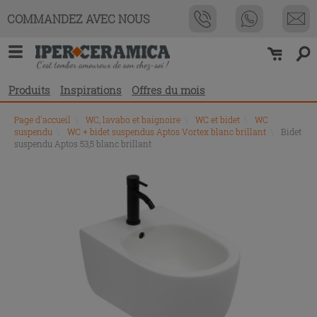
COMMANDEZ AVEC NOUS
Produits
Inspirations
Offres du mois
Page d'accueil
\
WC, lavabo et baignoire
\
WC et bidet
\
WC
suspendu
\
WC + bidet suspendus Aptos Vortex blanc brillant
\
Bidet
suspendu Aptos 53,5 blanc brillant