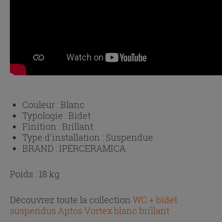
Couleur :
Blanc
Typologie :
Bidet
Finition :
Brillant
Type d'installation :
Suspendue
BRAND :
IPERCERAMICA
Poids : 18 kg
Découvrez toute la collection
WC + bidet
suspendus Aptos Vortex blanc brillant