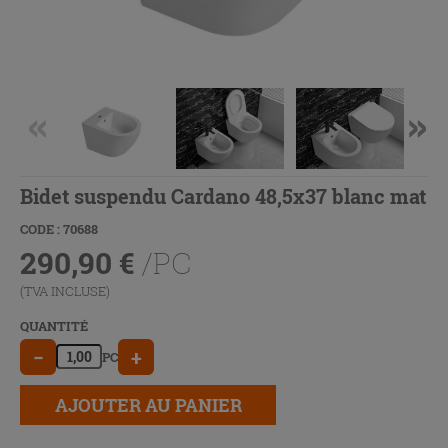
Bidet suspendu Cardano 48,5x37 blanc mat
CODE : 70688
290,90
€
/PC
(TVA INCLUSE)
QUANTITÉ
−
+
PC
AJOUTER AU PANIER