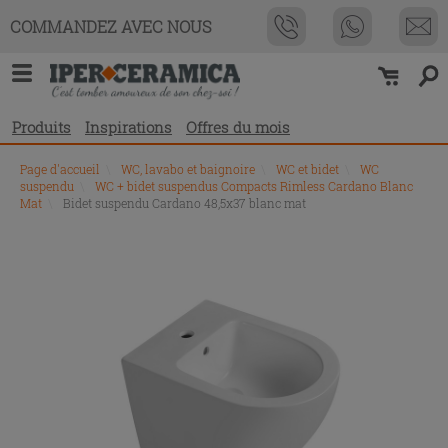
COMMANDEZ AVEC NOUS
Produits
Inspirations
Offres du mois
Page d'accueil
\
WC, lavabo et baignoire
\
WC et bidet
\
WC
suspendu
\
WC + bidet suspendus Compacts Rimless Cardano Blanc
Mat
\
Bidet suspendu Cardano 48,5x37 blanc mat