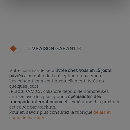
« personalizer ». Le consentement peut être exprimé en
cliquant sur la touche « Acceptez tout ». En cliquant sur
la touche « X », vous pourrez continuer à naviguer après
l'installation des cookies techniques uniquement.
LIVRAISON GARANTIE
Votre commande sera
livrée chez vous en 15 jours
ouvrés
à compter de la réception du paiement.
Les échantillons sont habituellement livrés en
quelques jours.
IPERCERAMICA collabore depuis de nombreuses
années avec les plus grands
spécialistes des
transports internationaux
et l'expédition des produits
est suivie par tracking.
Pour en savoir plus consultez la rubrique
délais et
coûts de livraison
.