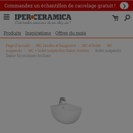
Commandez un échantillon
de carrelage gratuit !
❯
Produits
Inspirations
Offres du mois
Page d'accueil
\
WC, lavabo et baignoire
\
WC et bidet
\
WC
suspendu
\
WC + bidet suspendus Dakar rimless
\
Bidet suspendu
Dakar 52 cm blanc brillant