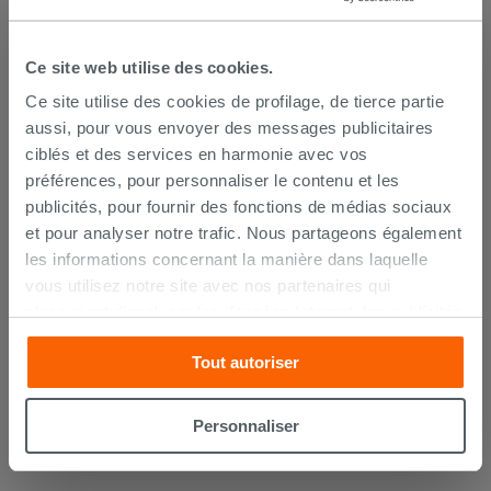
Ce site web utilise des cookies.
Ce site utilise des cookies de profilage, de tierce partie
aussi, pour vous envoyer des messages publicitaires
ciblés et des services en harmonie avec vos
préférences, pour personnaliser le contenu et les
publicités, pour fournir des fonctions de médias sociaux
et pour analyser notre trafic. Nous partageons également
les informations concernant la manière dans laquelle
vous utilisez notre site avec nos partenaires qui
WC suspendu Dakar 52 cm rimless
s’occupent d’analyser les données Internet, les publicités
blanc brillant
et les réseaux sociaux. Lesdits partenaires pourraient
Tout autoriser
combiner ces informations avec d’autres que vous leur
410,90 €
/PC
avez fournies ou qu’ils ont recueillies à partir de votre
utilisation sur leurs services. Si vous souhaitez en savoir
Personnaliser
AJOUTER AU PANIER
davantage ou refusez le consentement à tous les
cookies, ou à quelques-uns seulement,
cliquez ici
ou