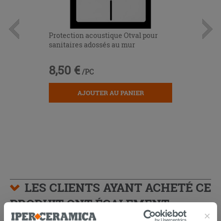
Protection acoustique Otval pour
sanitaires adossés au mur
8,50 €
/PC
AJOUTER AU PANIER
LES CLIENTS AYANT ACHETÉ CE
PRODUIT ONT ÉGALEMENT
ACHETÉ