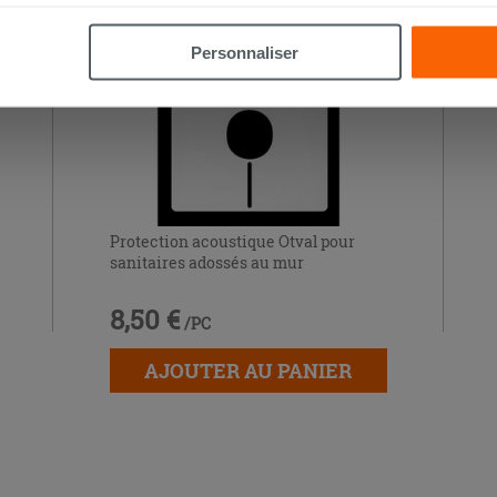
la touche « Acceptez tout ». En cliquant sur la touche « X », vou
n des cookies techniques uniquement.
Personnaliser
Protection acoustique Otval pour
sanitaires adossés au mur
8,50 €
/PC
AJOUTER AU PANIER