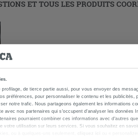
TIONS ET TOUS LES PRODUITS COOR
ies.
e profilage, de tierce partie aussi, pour vous envoyer des messag
 préférences, pour personnaliser le contenu et les publicités, p
ser notre trafic. Nous partageons également les informations c
ite avec nos partenaires qui s’occupent d’analyser les données Int
S AUSSI…
tenaires pourraient combiner ces informations avec d’autres que
r de votre utilisation sur leurs services. Si vous souhaitez en sav
kies, ou à quelques-uns seulement,
cliquez ici
ou « personalize