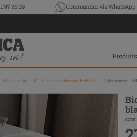
1 97 26 39
Commander via WhatsApp
Produits
WC suspendu
\
WC + bidet suspendus sans bride Wiki
\
Bidet suspendu Wik
Bi
bl
CODE :
2