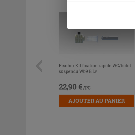
être exprimé en cliquant sur 
naviguer après l'installatio
Fischer Kit fixation rapide WC/bidet
suspendu Wb9 B Lv
22,90 €
/PC
AJOUTER AU PANIER