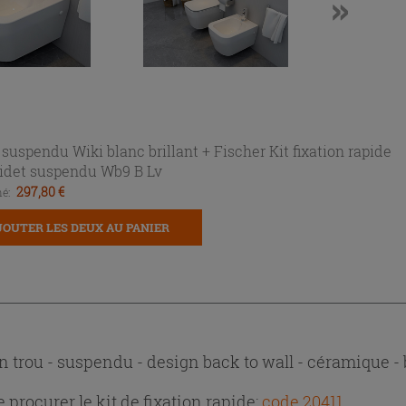
 suspendu Wiki blanc brillant +
Fischer Kit fixation rapide
idet suspendu Wb9 B Lv
297,80 €
é:
JOUTER LES DEUX AU PANIER
n trou - suspendu - design back to wall - céramique - 
e procurer le kit de fixation rapide:
code 20411