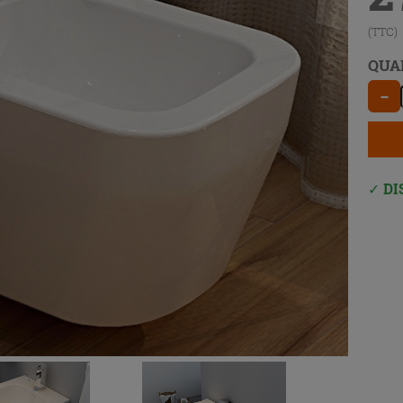
(TTC)
QUA
−
DI