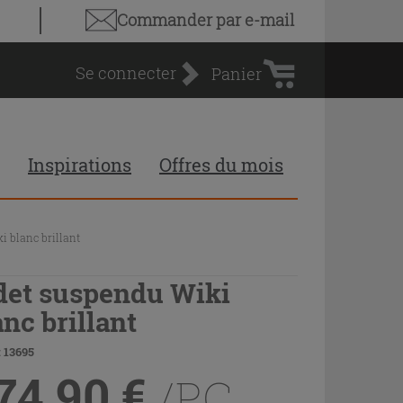
Panier
Commander par e-mail
d'achat
Se connecter
Panier
Inspirations
Offres du mois
i blanc brillant
det suspendu Wiki
anc brillant
 13695
74,90
€
/PC