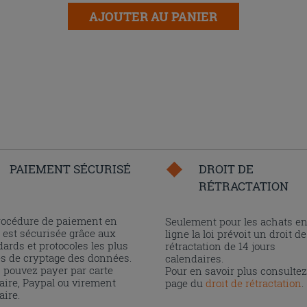
AJOUTER AU PANIER
PAIEMENT SÉCURISÉ
DROIT DE
RÉTRACTATION
rocédure de paiement en
Seulement pour les achats e
 est sécurisée grâce aux
ligne la loi prévoit un droit de
ards et protocoles les plus
rétractation de 14 jours
és de cryptage des données.
calendaires.
 pouvez payer par carte
Pour en savoir plus consultez
aire, Paypal ou virement
page du
droit de rétractation
.
aire.