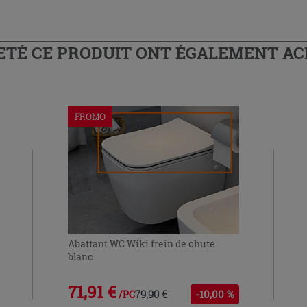
HETÉ CE PRODUIT ONT ÉGALEMENT A
PROMO
Abattant WC Wiki frein de chute
blanc
71,91 €
79,90 €
-10,00 %
/PC