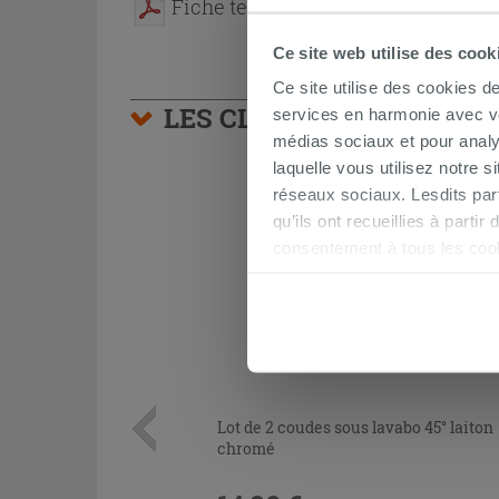
Fiche technique
Ce site web utilise des cook
Ce site utilise des cookies d
LES CLIENTS AYANT AC
services en harmonie avec vos
médias sociaux et pour analy
laquelle vous utilisez notre s
réseaux sociaux. Lesdits par
qu’ils ont recueillies à parti
consentement à tous les coo
être exprimé en cliquant sur 
naviguer après l'installatio
Lot de 2 coudes sous lavabo 45° laiton
chromé