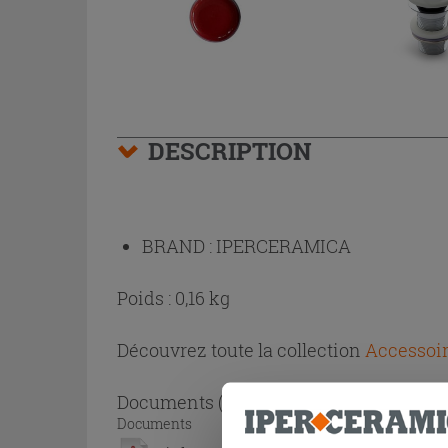
DESCRIPTION
BRAND :
IPERCERAMICA
Poids : 0,16 kg
Découvrez toute la collection
Accessoir
Documents
( 1 - 1 sur 1 )
Documents