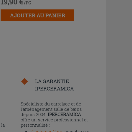
19,90 €
/PC
AJOUTER AU PANIER
LA GARANTIE
IPERCERAMICA
n
Spécialiste du carrelage et de
l’aménagement salle de bains
depuis 2004,
IPERCERAMICA
offre un service professionnel et
 la
personnalisé :
Customer Care
joignable par