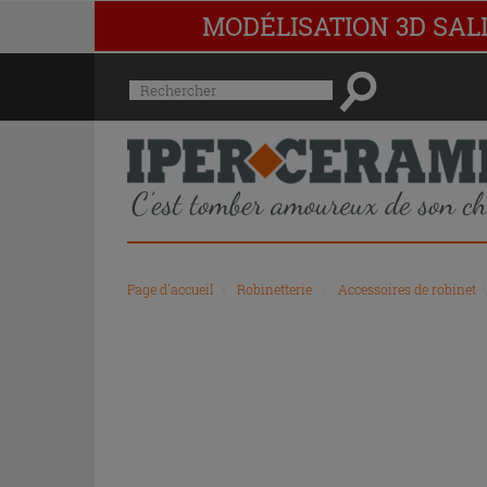
MODÉLISATION 3D SAL
Menu
Rechercher
de
l'historique
des
recherches
et
du
contenu
recommandé
Page d'accueil
\
Robinetterie
\
Accessoires de robinet
du
site