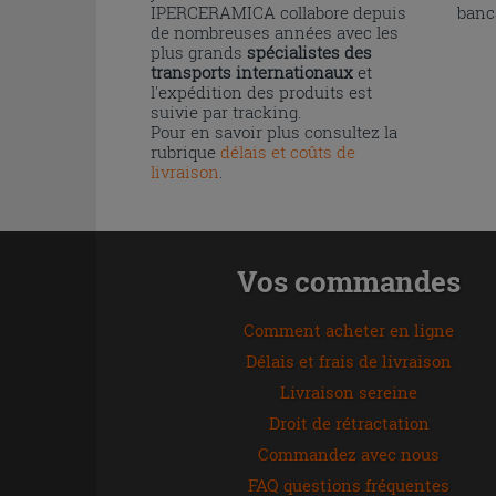
IPERCERAMICA collabore depuis
banc
de nombreuses années avec les
plus grands
spécialistes des
transports internationaux
et
l'expédition des produits est
suivie par tracking.
Pour en savoir plus consultez la
rubrique
délais et coûts de
livraison
.
Vos commandes
Comment acheter en ligne
Délais et frais de livraison
Livraison sereine
Droit de rétractation
Commandez avec nous
FAQ questions fréquentes