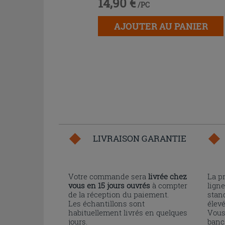
14,90 €
/PC
AJOUTER AU PANIER
LIVRAISON GARANTIE
Votre commande sera
livrée chez
La p
vous en 15 jours ouvrés
à compter
ligne
de la réception du paiement.
stand
Les échantillons sont
élev
habituellement livrés en quelques
Vous
jours.
banc