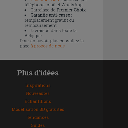
téléphone, mail et WhatsApp
Carrelage de
Premier Choix
Garantie anti-casse
:
remplacement gratuit ou
remboursement
Livraison dans toute la
Belgique
Pour en savoir plus consultez la
page
à propos de nous
Plus d’idées
Inspirations
Nouveautés
Échantillons
Modélisation 3D gratuites
Tendances
Guides