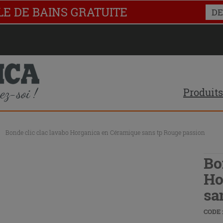
LE DE BAINS GRATUITE
DE
Produits
\
Bonde clic clac lavabo Horganica en Céramique sans tp Rouge passion
Bo
Ho
sa
CODE :