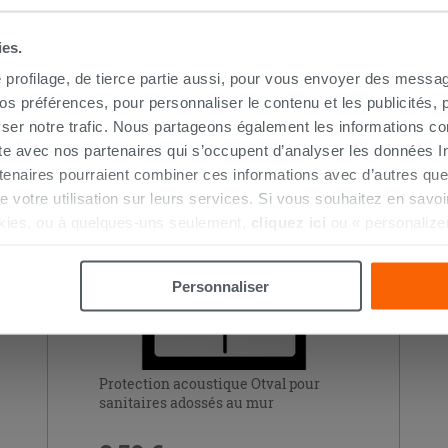
ies.
e profilage, de tierce partie aussi, pour vous envoyer des messag
HETÉ CE PRODUIT ONT ÉGALEMENT A
 préférences, pour personnaliser le contenu et les publicités, p
ser notre trafic. Nous partageons également les informations c
ite avec nos partenaires qui s’occupent d’analyser les données Int
tenaires pourraient combiner ces informations avec d’autres que
r de votre utilisation sur leurs services. Si vous souhaitez en sav
kies, ou à quelques-uns seulement,
cliquez ici
ou « personalize
la touche « Acceptez tout ». En cliquant sur la touche « X », vou
n des cookies techniques uniquement.
Personnaliser
Protection acoustique Otval pour
sanitaires adossés au mur