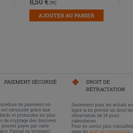
8,50 €
/PC
AJOUTER AU PANIER
PAIEMENT SÉCURISÉ
DROIT DE
RÉTRACTATION
rocédure de paiement en
Seulement pour les achats e
 est sécurisée grâce aux
ligne la loi prévoit un droit de
ards et protocoles les plus
rétractation de 14 jours
és de cryptage des données.
calendaires.
 pouvez payer par carte
Pour en savoir plus consultez
aire, Paypal ou virement
page du
droit de rétractation
.