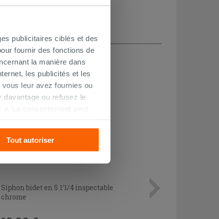
es publicitaires ciblés et des
CHETÉ
our fournir des fonctions de
oncernant la manière dans
ernet, les publicités et les
 vous leur avez fournies ou
oir davantage ou refusez le
r ». Le consentement peut
s pourrez continuer à
Tout autoriser
Siphon bidet en S 1'1/4 inspectable
chrome