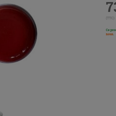
7
(TTC)
Ce pro
nous
.